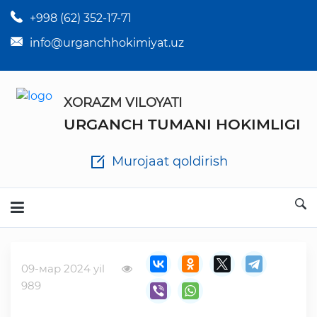
+998 (62) 352-17-71
×
Tuman hokim qarorlari
info@urganchhokimiyat.uz
Tuman hokimi farmoyishlari
XORAZM VILOYATI
O'z kuchii yo'qotgan meyyoriy hujjatlar
URGANCH TUMANI HOKIMLIGI
Tuman hokimligi ish yuritish yo'riqnomasi
Murojaat qoldirish
Ichlab chiqilgan chora tadbirlar
Rasmiy ma'ruzalar
09-мар 2024 yil
Analitik hisobot va tahlillar
989