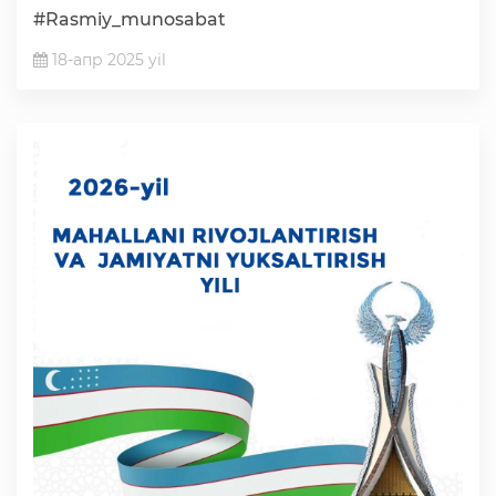
#Rasmiy_munosabat
18-апр 2025 yil