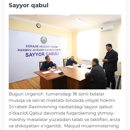
Sayyor qabul
Faoliyat
Media
Statistik va tahliliy axborotlar
Davlat dasturi ijrosi
Sayyor qabullar
Bugun Urganch tumanidagi 18-sonli bolalar
musiqa va sanʼat maktabi binosida viloyat hokimi
Aholi bandligini ta'minlash
Joʻrabek Raximovning navbatdagi sayyor qabuli
oʻtkazildi.Qabul davomida fuqarolarning ijtimoiy-
maishiy masalalar yuzasidan talab va takliflari, ariza
Rasmiy munosabat
va shikoyatlari oʻrganildi. Mavjud muammolarning