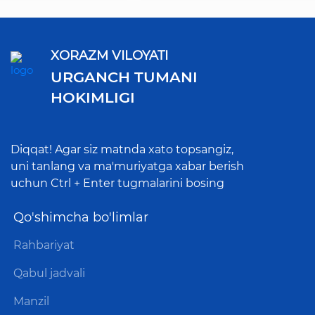
XORAZM VILOYATI
URGANCH TUMANI
HOKIMLIGI
Diqqat! Agar siz matnda xato topsangiz,
uni tanlang va ma'muriyatga xabar berish
uchun Ctrl + Enter tugmalarini bosing
Qo'shimcha bo'limlar
Rahbariyat
Qabul jadvali
Manzil