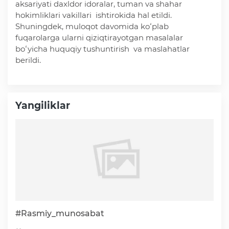
aksariyati daxldor idoralar, tuman va shahar
Deputatlar faoliyati
hokimliklari vakillari ishtirokida hal etildi.
Shuningdek, muloqot davomida koʻplab
fuqarolarga ularni qiziqtirayotgan masalalar
boʻyicha huquqiy tushuntirish va maslahatlar
berildi.
Korrupsiyaga qarshi kurash
Yangiliklar
Murojaat uchun
Korrupsiyaga qarshi kurashish bo'yicha idoraviy
hujjatlar
Korrupsiyaga qarshi kurashish bo'yicha amalga
oshirayotgan ishlar
#Rasmiy_munosabat