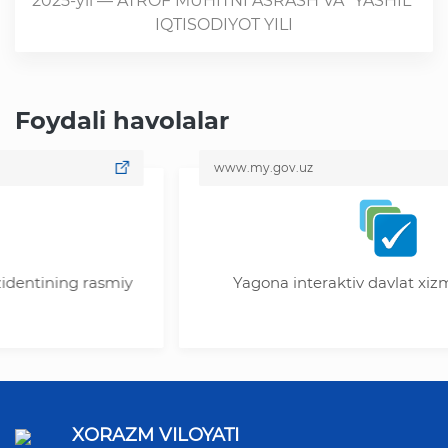
2025-yil — ATROF MUHITNI ASRASH VA "YASHIL"
IQTISODIYOT YILI
Foydali havolalar
www.my.gov.uz
ing rasmiy
Yagona interaktiv davlat xizmatlari po
XORAZM VILOYATI