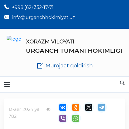
+998 (62) 352-17-71
×
Tuman hokim qarorlari
info@urganchhokimiyat.uz
Tuman hokimi farmoyishlari
XORAZM VILOYATI
O'z kuchii yo'qotgan meyyoriy hujjatlar
URGANCH TUMANI HOKIMLIGI
Tuman hokimligi ish yuritish yo'riqnomasi
Murojaat qoldirish
Ichlab chiqilgan chora tadbirlar
Rasmiy ma'ruzalar
13-авг 2024 yil
Analitik hisobot va tahlillar
782