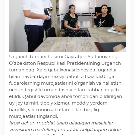
Deputatlar faoliyati
Korrupsiyaga qarshi kurash
Urganch tumani hokimi Gayratjon Sultanovning
Murojaat uchun
Oʻzbekiston Respublikasi Prezidentining Urganch
tumanidagi Xalq qabulxonasi binosida fuqarolar
bilan navbatdagi shaxsiy qabuli oʻtkazildi.Unga
Korrupsiyaga qarshi kurashish bo'yicha idoraviy
fuqarolarning murojaatlarini oʻrganish va hal etish
hujjatlar
uchun tegishli tuman tashkilotlari rahbarlari jalb
etildi. Qabul davomida aholi tomonidan bildirilgan
uy-joy taʼmiri, tibbiy xizmat, moddiy yordam,
Korrupsiyaga qarshi kurashish bo'yicha amalga
bandlik, yer munosabatlari bilan bogʻliq
oshirayotgan ishlar
murojaatlar tinglandi.
Ijrosi uchun muddat talab qiladigan masalalar
yuzasidan masʼullarga muddat belgilangan holda