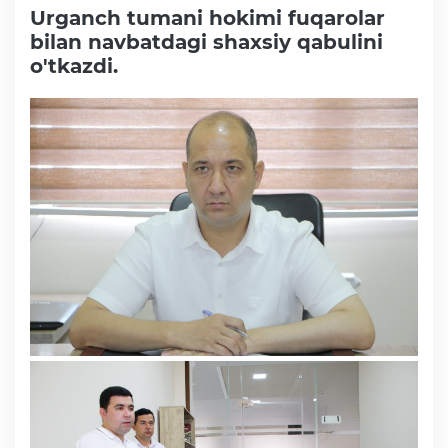
Urganch tumani hokimi fuqarolar
bilan navbatdagi shaxsiy qabulini
o'tkazdi.
Faoliyat
Media
Statistik va tahliliy axborotlar
Davlat dasturi ijrosi
Sayyor qabullar
Aholi bandligini ta'minlash
Rasmiy munosabat