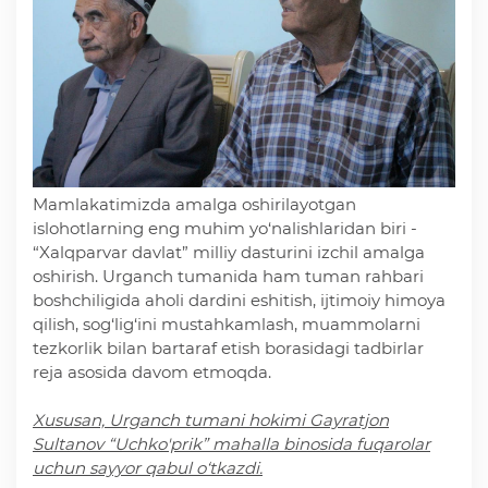
Deputatlar faoliyati
Korrupsiyaga qarshi kurash
Mamlakatimizda amalga oshirilayotgan
Murojaat uchun
islohotlarning eng muhim yo‘nalishlaridan biri -
“Xalqparvar davlat” milliy dasturini izchil amalga
oshirish. Urganch tumanida ham tuman rahbari
Korrupsiyaga qarshi kurashish bo'yicha idoraviy
boshchiligida aholi dardini eshitish, ijtimoiy himoya
hujjatlar
qilish, sog‘lig‘ini mustahkamlash, muammolarni
tezkorlik bilan bartaraf etish borasidagi tadbirlar
reja asosida davom etmoqda.
Korrupsiyaga qarshi kurashish bo'yicha amalga
oshirayotgan ishlar
Xususan, Urganch tumani hokimi Gayratjon
Sultanov “Uchko'prik” mahalla binosida fuqarolar
uchun sayyor qabul o‘tkazdi.