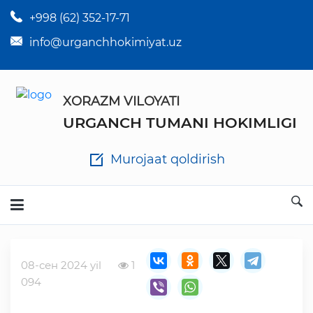
+998 (62) 352-17-71
×
Tuman hokim qarorlari
info@urganchhokimiyat.uz
Tuman hokimi farmoyishlari
XORAZM VILOYATI
O'z kuchii yo'qotgan meyyoriy hujjatlar
URGANCH TUMANI HOKIMLIGI
Tuman hokimligi ish yuritish yo'riqnomasi
Murojaat qoldirish
Ichlab chiqilgan chora tadbirlar
Rasmiy ma'ruzalar
08-сен 2024 yil
1
Analitik hisobot va tahlillar
094