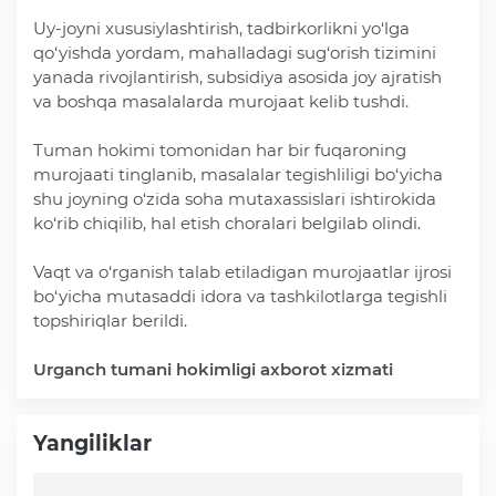
Uy-joyni xususiylashtirish, tadbirkorlikni yo‘lga
Ochiq ma'lumotlar
qo‘yishda yordam, mahalladagi sug‘orish tizimini
yanada rivojlantirish, subsidiya asosida joy ajratish
va boshqa masalalarda murojaat kelib tushdi.
«Elektron hukumat» tizimi
Tuman hokimi tomonidan har bir fuqaroning
murojaati tinglanib, masalalar tegishliligi bo‘yicha
«Ochiq ma'lumotlar» PF-6247 bo'yicha
shu joyning o‘zida soha mutaxassislari ishtirokida
ko‘rib chiqilib, hal etish choralari belgilab olindi.
Ochiq budjet ma'lumotlar
Vaqt va o‘rganish talab etiladigan murojaatlar ijrosi
bo‘yicha mutasaddi idora va tashkilotlarga tegishli
Davlat xizmatlar yangona reestri
topshiriqlar berildi.
Urganch tumani hokimligi axborot xizmati
Yangiliklar