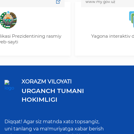
www.my.gov.uz
Prezidentining rasmiy
Yagona interaktiv davlat x
ti
XORAZM VILOYATI
URGANCH TUMANI
HOKIMLIGI
Diqqat! Agar siz matnda xato topsangiz,
uni tanlang va ma'muriyatga xabar berish