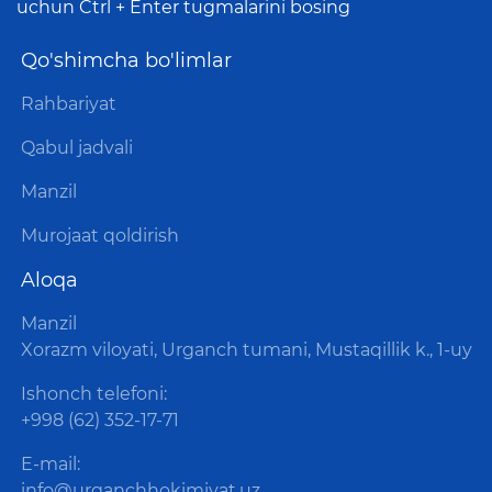
uchun Ctrl + Enter tugmalarini bosing
Qo'shimcha bo'limlar
Rahbariyat
Qabul jadvali
Manzil
Murojaat qoldirish
Aloqa
Manzil
Xorazm viloyati, Urganch tumani, Mustaqillik k., 1-uy
Ishonch telefoni:
+998 (62) 352-17-71
E-mail:
info@urganchhokimiyat.uz