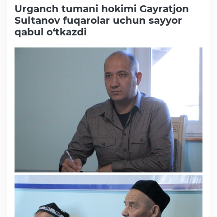
Urganch tumani hokimi Gayratjon
Sultanov fuqarolar uchun sayyor
qabul o‘tkazdi
Faoliyat
Media
Statistik va tahliliy axborotlar
Davlat dasturi ijrosi
Sayyor qabullar
Aholi bandligini ta'minlash
Rasmiy munosabat