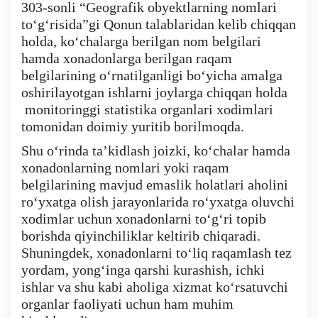
303-sonli “Geografik obyektlarning nomlari
toʻgʻrisida”gi Qonun talablaridan kelib chiqqan
Ochiq ma'lumotlar
holda, koʻchalarga berilgan nom belgilari
hamda xonadonlarga berilgan raqam
«Elektron hukumat» tizimi
belgilarining oʻrnatilganligi boʻyicha amalga
oshirilayotgan ishlarni joylarga chiqqan holda
monitoringgi statistika organlari xodimlari
«Ochiq ma'lumotlar» PF-6247 bo'yicha
tomonidan doimiy yuritib borilmoqda.
Shu oʻrinda taʼkidlash joizki, koʻchalar hamda
Ochiq budjet ma'lumotlar
xonadonlarning nomlari yoki raqam
belgilarining mavjud emaslik holatlari aholini
Davlat xizmatlar yangona reestri
roʻyxatga olish jarayonlarida roʻyxatga oluvchi
xodimlar uchun xonadonlarni toʻgʻri topib
borishda qiyinchiliklar keltirib chiqaradi.
Shuningdek, xonadonlarni toʻliq raqamlash tez
yordam, yongʻinga qarshi kurashish, ichki
ishlar va shu kabi aholiga xizmat koʻrsatuvchi
organlar faoliyati uchun ham muhim