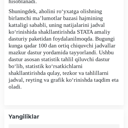
hisoblanadi.
Shuningdek, aholini roʻyxatga olishning
birlamchi maʼlumotlar bazasi hajmining
kattaligi sababli, uning natijalarini jadval
koʻrinishida shakllantirishda STATA amaliy
dasturiy paketidan foydalanilmoqda.
Bugungi
kunga qadar 100 dan ortiq chiquvchi jadvallar
mazkur dastur yordamida tayyorlandi. Ushbu
dastur asosan statistik tahlil qiluvchi dastur
boʻlib, statistik koʻrsatkichlarni
shakllantirishda qulay, tezkor va tahlillarni
jadval, reyting va grafik koʻrinishda taqdim eta
oladi.
Yangiliklar