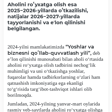
Aholini roʻyxatga olish esa
2025−2026-yillarda oʻtkazilishi,
natijalar 2026−2027-yillarda
Faoliyat
tayyorlanishi va eʼlon qilinishi
belgilangan.
Media
Statistik va tahliliy axborotlar
“Yoshlar va
2024-yilni mamlakatimizda
biznesni qoʻllab-quvvatlash yili”,
deb
eʼlon qilinishi munosabati bilan aholi oʻrtasida
Davlat dasturi ijrosi
aholini roʻyxatga olish tadbirini nechogʻlik
muhimligi va uni oʻtkazishga yoshlar,
Sayyor qabullar
fuqarolar hamda tadbirkorlarning oʻzlari ham
qatnashish imkoniyatiga ega ekanligi
toʻgʻrisida targʻibot-tashviqot ishlari olib
Aholi bandligini ta'minlash
borilmoqda.
Rasmiy munosabat
Jumladan, 2024-yilning yanvar-mart oylarida
rasmiy veb-saytlarda aholini roʻyxatga olishga