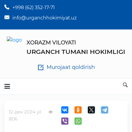
+998 (62) 352-17-71
×
Tuman hokim qarorlari
info@urganchhokimiyat.uz
Tuman hokimi farmoyishlari
XORAZM VILOYATI
O'z kuchii yo'qotgan meyyoriy hujjatlar
URGANCH TUMANI HOKIMLIGI
Tuman hokimligi ish yuritish yo'riqnomasi
Murojaat qoldirish
Ichlab chiqilgan chora tadbirlar
Rasmiy ma'ruzalar
12-дек 2024 yil
Analitik hisobot va tahlillar
806