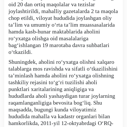
oid 20 dan ortiq maqolalar va tezislar
Deputatlar faoliyati
joylashtirildi, mahalliy gazetalarda 2 ta maqola
chop etildi, viloyat hududida joylashgan oliy
taʼlim va umumiy oʻrta taʼlim muassasalarida
hamda kasb-hunar maktablarida aholini
roʻyxatga olishga oid masalalariga
Korrupsiyaga qarshi kurash
bagʻishlangan 19 marotaba davra suhbatlari
oʻtkazildi.
Murojaat uchun
Shuningdek, aholini roʻyxatga olishni xalqaro
talablarga mos ravishda va sifatli oʻtkazilishini
Korrupsiyaga qarshi kurashish bo'yicha idoraviy
taʼminlash hamda aholini roʻyxatga olishning
hujjatlar
tashkiliy rejasini toʻgʻri tuzilishi aholi
punktlari xaritalarining aniqligiga va
hududlarda aholi yashaydigan turar joylarning
Korrupsiyaga qarshi kurashish bo'yicha amalga
raqamlanganligiga bevosita bogʻliq. Shu
oshirayotgan ishlar
maqsadda, bugungi kunda viloyatimiz
hududida mahalla va kadastr organlari bilan
hamkorlikda, 2011-yil 12-oktyabrdagi OʻRQ-