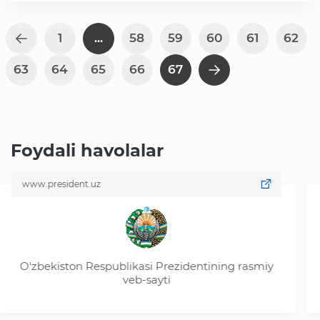
Ochiq ma'lumotlar
1
...
58
59
60
61
62
63
64
65
66
67
«Elektron hukumat» tizimi
«Ochiq ma'lumotlar» PF-6247 bo'yicha
Foydali havolalar
Ochiq budjet ma'lumotlar
www.president.uz
ww
Davlat xizmatlar yangona reestri
O'zbekiston Respublikasi Prezidentining rasmiy
veb-sayti