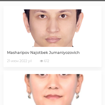
Faoliyat
Media
Statistik va tahliliy axborotlar
Masharipov Najotbek Jumaniyozovich
Davlat dasturi ijrosi
21-июн 2022 yil
612
Sayyor qabullar
Aholi bandligini ta'minlash
Rasmiy munosabat