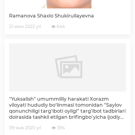
Deputatlar faoliyati
Ramanova Shaxlo Shukirullayevna
21-июн 2022 yil
644
Korrupsiyaga qarshi kurash
Murojaat uchun
Korrupsiyaga qarshi kurashish bo'yicha idoraviy
hujjatlar
“Yuksalish” umummilliy harakati Xorazm
Korrupsiyaga qarshi kurashish bo'yicha amalga
viloyati hududiy bo‘linmasi tomonidan “Saylov
oshirayotgan ishlar
qonunchiligi targ‘iboti oyligi” targ‘ibot tadbirlari
doirasida tashkil etilgan brifingbo‘yicha ijodiy
HISOBOT
09-янв 2020 yil
394