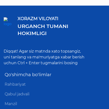
XORAZM VILOYATI
URGANCH TUMANI
HOKIMLIGI
Diqqat! Agar siz matnda xato topsangiz,
uni tanlang va ma'muriyatga xabar berish
uchun Ctrl + Enter tugmalarini bosing
Qo'shimcha bo'limlar
Rahbariyat
Qabul jadvali
Manzil