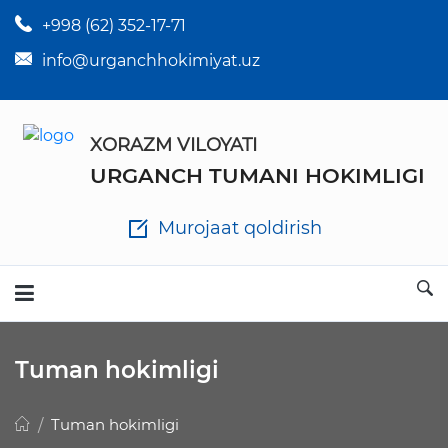
+998 (62) 352-17-71
×
Tuman hokim qarorlari
info@urganchhokimiyat.uz
Tuman hokimi farmoyishlari
XORAZM VILOYATI
O'z kuchii yo'qotgan meyyoriy hujjatlar
URGANCH TUMANI HOKIMLIGI
Tuman hokimligi ish yuritish yo'riqnomasi
Murojaat qoldirish
Ichlab chiqilgan chora tadbirlar
Rasmiy ma'ruzalar
Tuman hokimligi
Analitik hisobot va tahlillar
Tuman hokimligi