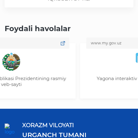
Foydali havolalar
www.my.gov.uz
rezidentining rasmiy
Yagona interaktiv davlat xi
i
XORAZM VILOYATI
URGANCH TUMANI