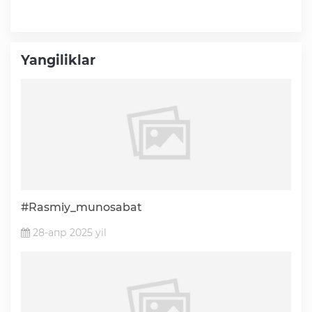
Yangiliklar
#Rasmiy_munosabat
28-апр 2025 yil