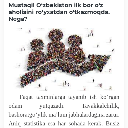
Mustaqil O‘zbekiston ilk bor o‘z
aholisini ro‘yxatdan o‘tkazmoqda.
Nega?
Faoliyat
Media
Statistik va tahliliy axborotlar
Davlat dasturi ijrosi
Sayyor qabullar
Faqat taxminlarga tayanib ish ko‘rgan
Aholi bandligini ta'minlash
odam yutqazadi. Tavakkalchilik,
bashoratgo‘ylik ma’lum jabhalardagina zarur.
Rasmiy munosabat
Aniq statistika esa har sohada kerak. Busiz