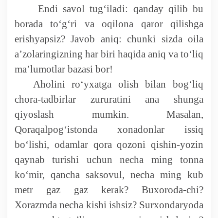
Endi savol tu
g‘iladi: qanday qilib bu
borada to‘g‘ri va oqilona qaror qilishga
erishyapsiz? Javob aniq: chunki sizda oila
a’zolaringizning har biri haqida aniq va to‘liq
ma’lumotlar bazasi bor!
Aholini ro‘yxatga olish bilan bo
g‘liq
chora-tadbirlar zururatini ana shunga
qiyoslash mumkin. Masalan,
Qoraqalpog‘istonda xonadonlar issiq
bo‘lishi, odamlar qora qozoni qishin-yozin
qaynab turishi uchun necha ming tonna
ko‘mir, qancha saksovul, necha ming kub
metr gaz gaz kerak? Buxoroda-chi?
Xorazmda necha kishi ishsiz? Surxondaryoda