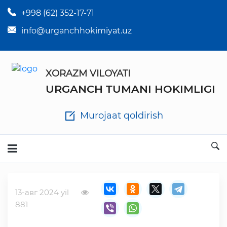
+998 (62) 352-17-71
×
Tuman hokim qarorlari
info@urganchhokimiyat.uz
Tuman hokimi farmoyishlari
XORAZM VILOYATI
O'z kuchii yo'qotgan meyyoriy hujjatlar
URGANCH TUMANI HOKIMLIGI
Tuman hokimligi ish yuritish yo'riqnomasi
Murojaat qoldirish
Ichlab chiqilgan chora tadbirlar
Rasmiy ma'ruzalar
13-авг 2024 yil
Analitik hisobot va tahlillar
881