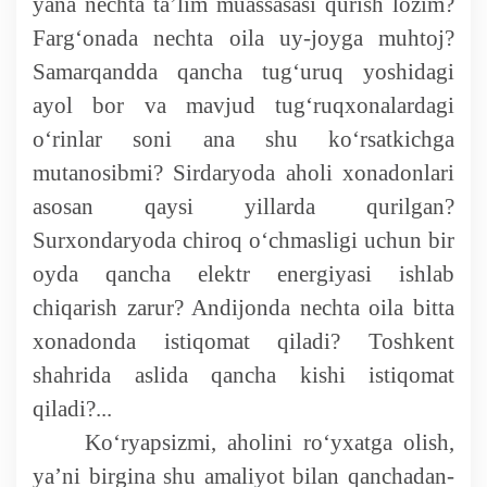
yana nechta ta’lim muassasasi qurish lozim?
Farg‘onada nechta oila uy-joyga muhtoj?
Samarqandda qancha tug‘uruq yoshidagi
ayol bor va mavjud tug‘ruqxonalardagi
o‘rinlar soni ana shu ko‘rsatkichga
mutanosibmi? Sirdaryoda aholi xonadonlari
asosan qaysi yillarda qurilgan?
Surxondaryoda chiroq o‘chmasligi uchun bir
oyda qancha elektr energiyasi ishlab
chiqarish zarur? Andijonda nechta oila bitta
xonadonda istiqomat qiladi? Toshkent
shahrida aslida qancha kishi istiqomat
qiladi?...
Ko‘ryapsizmi, aholini ro‘yxatga olish,
ya’ni birgina shu amaliyot bilan qanchadan-