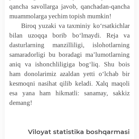
qancha savollarga javob, qanchadan-qancha
muammolarga yechim topish mumkin!
Biroq yuzaki va taxminiy ko‘rsatkichlar
bilan uzoqqa borib bo‘lmaydi. Reja va
dasturlarning manzilliligi, islohotlarning
samaradorligi bu boradagi ma’lumotlarning
aniq va ishonchliligiga bo
g‘liq. Shu bois
ham donolarimiz azaldan yetti o‘lchab bir
kesmoqni nasihat qilib keladi. Xalq maqoli
esa yana ham hikmatli: sanamay, sakkiz
demang!
Viloyat statistika boshqarmasi