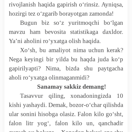
rivojlanish haqida gapirish o‘rinsiz. Ayniqsa,
Deputatlar faoliyati
hozirgi tez o‘zgarib borayotgan zamonda!
Bugun biz so‘z yuritmoqchi bo‘lgan
mavzu ham bevosita statistikaga daxldor.
Ya’ni aholini ro‘yxatga olish haqida.
Korrupsiyaga qarshi kurash
Xo‘sh, bu amaliyot nima uchun kerak?
Nega keyingi bir yilda bu haqda juda ko‘p
Murojaat uchun
gapirilyapti? Nima, bizda shu paytgacha
aholi ro‘yxatga olinmaganmidi?
Korrupsiyaga qarshi kurashish bo'yicha idoraviy
hujjatlar
Sanamay sakkiz demang!
Tasavvur qiling, xonadoningizda 10
Korrupsiyaga qarshi kurashish bo'yicha amalga
kishi yashaydi. Demak, bozor-o‘char qilishda
oshirayotgan ishlar
ular sonini hisobga olasiz. Falon kilo go‘sht,
falon litr yo
g‘, falon kilo un, qanchadir