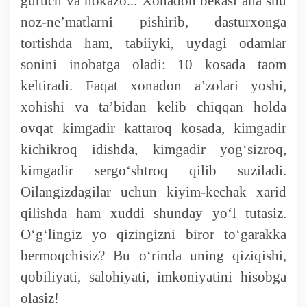
guruch va hokazo... Xonadon bekasi ana shu
noz-ne’matlarni pishirib, dasturxonga
Ochiq ma'lumotlar
tortishda ham, tabiiyki, uydagi odamlar
sonini inobatga oladi: 10 kosada taom
«Elektron hukumat» tizimi
keltiradi. Faqat xonadon a’zolari yoshi,
xohishi va ta’bidan kelib chiqqan holda
«Ochiq ma'lumotlar» PF-6247 bo'yicha
ovqat kimgadir kattaroq kosada, kimgadir
kichikroq idishda, kimgadir yog‘sizroq,
Ochiq budjet ma'lumotlar
kimgadir sergo‘shtroq qilib suziladi.
Davlat xizmatlar yangona reestri
Oilangizdagilar uchun kiyim-kechak xarid
qilishda ham xuddi shunday yo‘l tutasiz.
O‘g‘lingiz yo qizingizni biror to‘garakka
bermoqchisiz? Bu o‘rinda uning qiziqishi,
qobiliyati, salohiyati, imkoniyatini hisobga
olasiz!