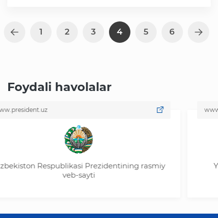
1
2
3
4
5
6
Foydali havolalar
ent.uz
www.my.gov.
on Respublikasi Prezidentining rasmiy
Yagona in
veb-sayti