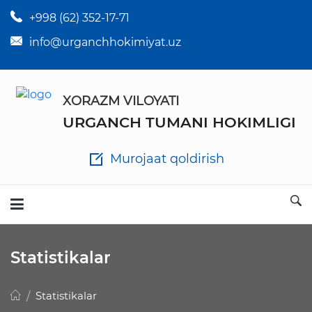
+998 (62) 352-17-71
×
Tuman hokim qarorlari
info@urganchhokimiyat.uz
Tuman hokimi farmoyishlari
XORAZM VILOYATI
O'z kuchii yo'qotgan meyyoriy hujjatlar
URGANCH TUMANI HOKIMLIGI
Tuman hokimligi ish yuritish yo'riqnomasi
Murojaat qoldirish
Ichlab chiqilgan chora tadbirlar
Rasmiy ma'ruzalar
Statistikalar
Analitik hisobot va tahlillar
Statistikalar