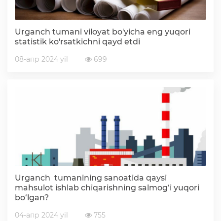
Urganch tumani viloyat bo'yicha eng yuqori
statistik ko'rsatkichni qayd etdi
08-апр 2024 yil
699
Urganch tumanining sanoatida qaysi
mahsulot ishlab chiqarishning salmog‘i yuqori
bo‘lgan?
04-апр 2024 yil
755