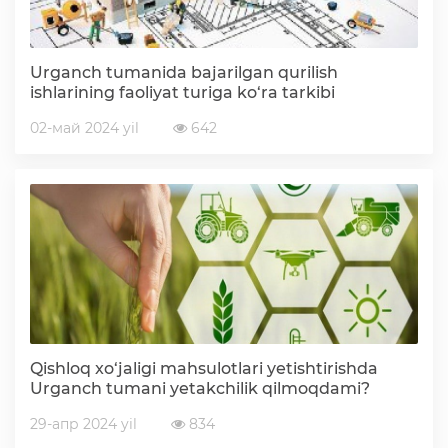
Deputatlar faoliyati
Urganch tumanida bajarilgan qurilish
ishlarining faoliyat turiga ko‘ra tarkibi
02-май 2024 yil
642
Korrupsiyaga qarshi kurash
Murojaat uchun
Korrupsiyaga qarshi kurashish bo'yicha idoraviy
hujjatlar
Korrupsiyaga qarshi kurashish bo'yicha amalga
oshirayotgan ishlar
Qishloq xo‘jaligi mahsulotlari yetishtirishda
Urganch tumani yetakchilik qilmoqdami?
29-апр 2024 yil
834