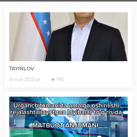
Faoliyat
Media
Statistik va tahliliy axborotlar
TAYINLOV
Davlat dasturi ijrosi
10-ноя 2023 yil
790
Sayyor qabullar
Aholi bandligini ta'minlash
Rasmiy munosabat