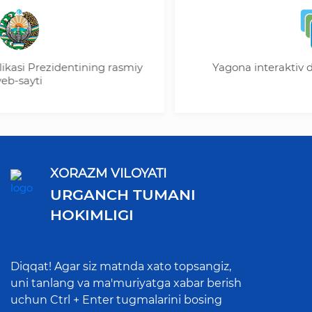
 Prezidentining rasmiy
Yagona interaktiv davlat 
yti
XORAZM VILOYATI
URGANCH TUMANI
HOKIMLIGI
Diqqat! Agar siz matnda xato topsangiz,
uni tanlang va ma'muriyatga xabar berish
uchun Ctrl + Enter tugmalarini bosing