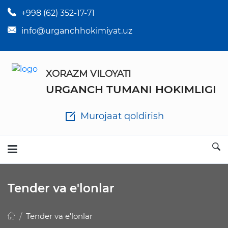
+998 (62) 352-17-71
×
Tuman hokim qarorlari
info@urganchhokimiyat.uz
Tuman hokimi farmoyishlari
XORAZM VILOYATI
O'z kuchii yo'qotgan meyyoriy hujjatlar
URGANCH TUMANI HOKIMLIGI
Tuman hokimligi ish yuritish yo'riqnomasi
Murojaat qoldirish
Ichlab chiqilgan chora tadbirlar
Rasmiy ma'ruzalar
Tender va e'lonlar
Analitik hisobot va tahlillar
Tender va e'lonlar