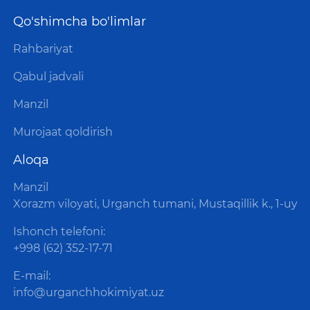
Qo'shimcha bo'limlar
Rahbariyat
Qabul jadvali
Manzil
Murojaat qoldirish
Aloqa
Manzil
Xorazm viloyati, Urganch tumani, Mustaqillik k., 1-uy
Ishonch telefoni:
+998 (62) 352-17-71
E-mail:
info@urganchhokimiyat.uz