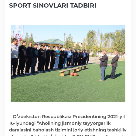
SPORT SINOVLARI TADBIRI
Faoliyat
Media
Statistik va tahliliy axborotlar
Davlat dasturi ijrosi
Sayyor qabullar
Aholi bandligini ta'minlash
Oʻzbekiston Respublikasi Prezidentining 2021-yil
16-iyundagi “Aholining jismoniy tayyorgarlik
Rasmiy munosabat
darajasini baholash tizimini joriy etishning tashkiliy