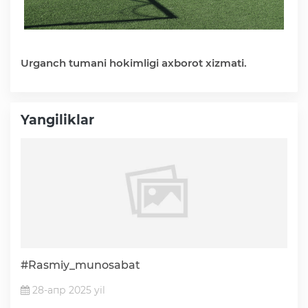
Urganch tumani hokimligi axborot xizmati.
Yangiliklar
#Rasmiy_munosabat
28-апр 2025 yil