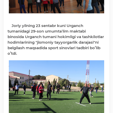
Ochiq ma'lumotlar
Joriy yilning 23 sentabr kuni Urganch
«Elektron hukumat» tizimi
tumanidagi 29-son umumtaʼlim maktabi
binosida Urganch tumani hokimligi va tashkilotlar
«Ochiq ma'lumotlar» PF-6247 bo'yicha
hodimlarining "jismoniy tayyorgarlik darajasi"ni
belgilash maqsadida sport sinovlari tadbiri boʻlib
oʻtdi.
Ochiq budjet ma'lumotlar
Davlat xizmatlar yangona reestri