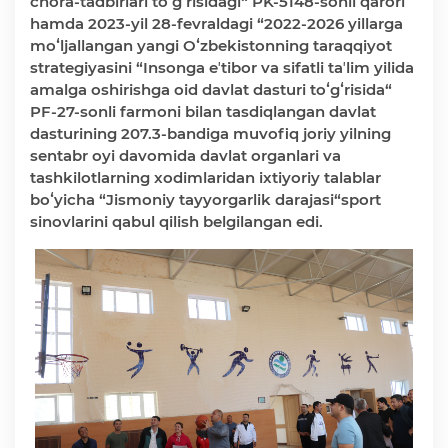
chora-tadbirlari toʻgʻrisidagi“ PK-5148-sonli qarori
Deputatlar faoliyati
hamda 2023-yil 28-fevraldagi “2022-2026 yillarga
moʻljallangan yangi Oʻzbekistonning taraqqiyot
strategiyasini “Insonga eʼtibor va sifatli taʼlim yilida
amalga oshirishga oid davlat dasturi toʻgʻrisida“
PF-27-sonli farmoni bilan tasdiqlangan davlat
dasturining 207.3-bandiga muvofiq joriy yilning
Korrupsiyaga qarshi kurash
sentabr oyi davomida davlat organlari va
tashkilotlarning xodimlaridan ixtiyoriy talablar
boʻyicha “Jismoniy tayyorgarlik darajasi“sport
Murojaat uchun
sinovlarini qabul qilish belgilangan edi.
Korrupsiyaga qarshi kurashish bo'yicha idoraviy
hujjatlar
Korrupsiyaga qarshi kurashish bo'yicha amalga
oshirayotgan ishlar