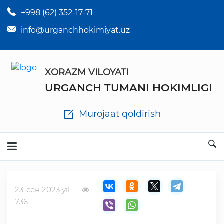
+998 (62) 352-17-71
×
Tuman hokim qarorlari
info@urganchhokimiyat.uz
Tuman hokimi farmoyishlari
XORAZM VILOYATI
O'z kuchii yo'qotgan meyyoriy hujjatlar
URGANCH TUMANI HOKIMLIGI
Tuman hokimligi ish yuritish yo'riqnomasi
Murojaat qoldirish
Ichlab chiqilgan chora tadbirlar
Rasmiy ma'ruzalar
23-сен 2023 yil
Analitik hisobot va tahlillar
736