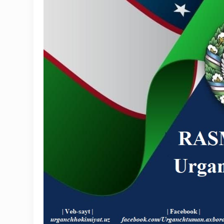
Statistik va tahliliy axborotlar
Davlat dasturi ijrosi
Sayyor qabullar
Aholi bandligini ta'minlash
Rasmiy munosabat
Deputatlar faoliyati