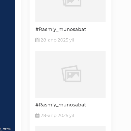
«Ochiq ma'lumotlar» PF-6247 bo'yicha
Ochiq budjet ma'lumotlar
#Rasmiy_munosabat
28-апр 2025 yil
Davlat xizmatlar yangona reestri
#Rasmiy_munosabat
28-апр 2025 yil