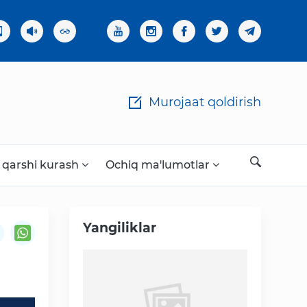
×
Murojaat qoldirish
 qarshi kurash
Ochiq ma'lumotlar
Yangiliklar
Ochiq ma'lumotlar
«Elektron hukumat» tizimi