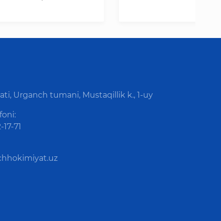
ti, Urganch tumani, Mustaqillik k., 1-uy
foni:
-17-71
hhokimiyat.uz