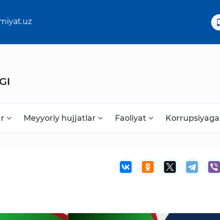
miyat.uz
GI
ar
Meyyoriy hujjatlar
Faoliyat
Korrupsiyaga
Korrupsiyaga qarshi kurash
Murojaat uchun