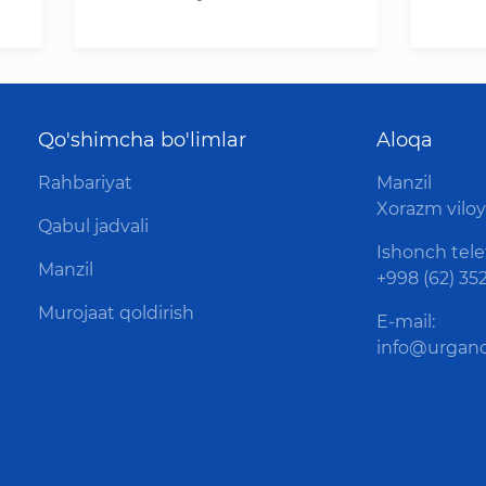
Qo'shimcha bo'limlar
Aloqa
Rahbariyat
Manzil
Xorazm viloya
Qabul jadvali
Ishonch tele
Manzil
+998 (62) 352
Murojaat qoldirish
E-mail:
info@urganc