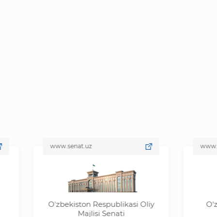
www.senat.uz
www.gov.uz
Oʼzbekiston Respublikasi Oliy
O'zbekist
Majlisi Senati
hukum