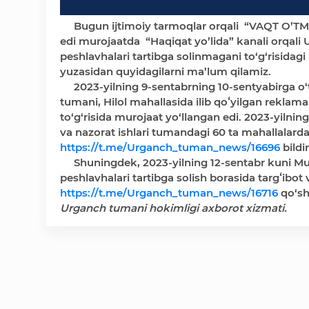
Bugun ijtimoiy tarmoqlar orqali “VAQT O’T
edi murojaatda “Haqiqat yo’lida” kanali orqali 
peshlavhalari tartibga solinmagani to‘g‘risidagi
yuzasidan quyidagilarni ma’lum qilamiz.
2023-yilning 9-sentabrning 10-sentyabirga o‘ta
tumani, Hilol mahallasida ilib qoʻyilgan reklama 
to‘g‘risida murojaat yo‘llangan edi. 2023-yiln
va nazorat ishlari tumandagi 60 ta mahallalarda
https://t.me/Urganch_tuman_news/16696
bildir
Shuningdek, 2023-yilning 12-sentabr kuni Muro
peshlavhalari tartibga solish borasida targʻibot v
https://t.me/Urganch_tuman_news/16716
qo‘sh
Urganch tumani hokimligi axborot xizmati.