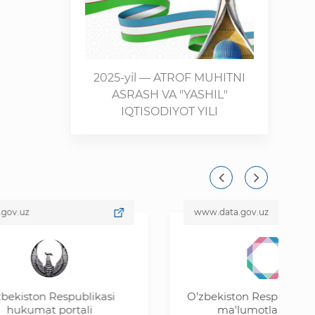
2025-yil — ATROF MUHITNI
ASRASH VA "YASHIL"
IQTISODIYOT YILI
www.data.gov.uz
on Respublikasi
O'zbekiston Respublikasi ochiq
at portali
ma'lumotlar portali