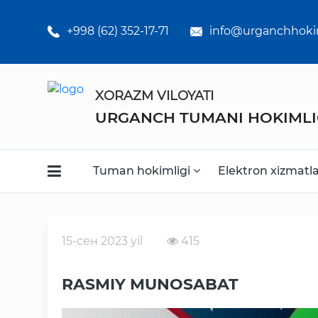
Umumiy
o'rta ta'lim
+998 (62) 352-17-71
info@urganchhoki
maktabklar
Kasb-hunar
XORAZM VILOYATI
kollejlari
URGANCH TUMANI HOKIMLI
Statistikalar
Tuman hokimligi
Elektron xizmatl
15-сен 2023 yil
415
Faoliyat
RASMIY MUNOSABAT
Media