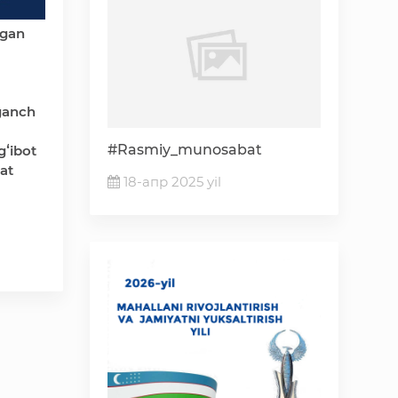
lgan
rganch
#Rasmiy_munosabat
gʻibot
at
18-апр 2025 yil