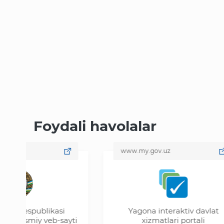
Foydali havolalar
www.my.gov.uz
spublikasi
Yagona interaktiv davlat
smiy veb-sayti
xizmatlari portali