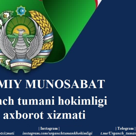
Korrupsiyaga qarshi kurashish bo'yicha idoraviy
hujjatlar
Korrupsiyaga qarshi kurashish bo'yicha amalga
oshirayotgan ishlar