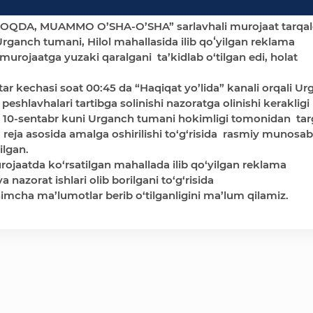
MOQDA, MUAMMO O’SHA-O’SHA” sarlavhali murojaat tarqa
Urganch tumani, Hilol mahallasida ilib qoʻyilgan reklama
 murojaatga yuzaki qaralgani ta’kidlab o‘tilgan edi, holat
r kechasi soat 00:45 da “Haqiqat yo’lida” kanali orqali U
peshlavhalari tartibga solinishi nazoratga olinishi kerakligi
ing 10-sentabr kuni Urganch tumani hokimligi tomonidan tar
 reja asosida amalga oshirilishi to‘g‘risida rasmiy munosab
ilgan.
jaatda ko‘rsatilgan mahallada ilib qo‘yilgan reklama
a nazorat ishlari olib borilgani to‘g‘risida
imcha ma’lumotlar berib o‘tilganligini ma’lum qilamiz.