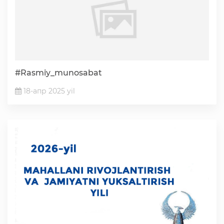
Ochiq ma'lumotlar
«Elektron hukumat» tizimi
#Rasmiy_munosabat
«Ochiq ma'lumotlar» PF-6247 bo'yicha
18-апр 2025 yil
Ochiq budjet ma'lumotlar
Davlat xizmatlar yangona reestri