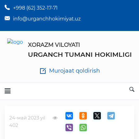
+998 (62) 352-17-71
×
Tuman hokim qarorlari
info@urganchhokimiyat.uz
Tuman hokimi farmoyishlari
XORAZM VILOYATI
O'z kuchii yo'qotgan meyyoriy hujjatlar
URGANCH TUMANI HOKIMLIGI
Tuman hokimligi ish yuritish yo'riqnomasi
Murojaat qoldirish
Ichlab chiqilgan chora tadbirlar
Rasmiy ma'ruzalar
24-май 2023 yil
Analitik hisobot va tahlillar
402