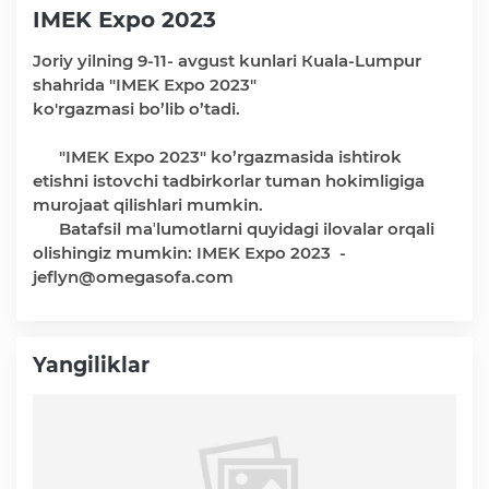
IMEK Ехро 2023
Joriy yilning 9-11- avgust kunlari Кuаlа-Lumрur
Faoliyat
shahrida "IMEK Ехро 2023"
ko'rgazmasi bo’lib o’tadi.
Media
"IMEK Ехро 2023" ko’rgazmasida ishtirok
etishni istovchi tadbirkorlar tuman hokimligiga
Statistik va tahliliy axborotlar
murojaat qilishlari mumkin.
Batafsil maʼlumotlarni quyidagi ilovalar orqali
olishingiz mumkin: IMEK Ехро 2023 -
Davlat dasturi ijrosi
jeflyn@omegasofa.com
Sayyor qabullar
Yangiliklar
Aholi bandligini ta'minlash
Rasmiy munosabat