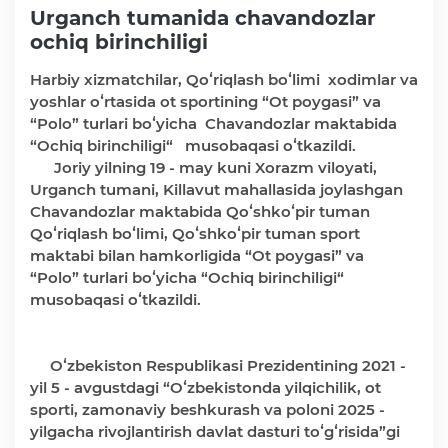
Urganch tumanida chavandozlar
ochiq birinchiligi
Faoliyat
Harbiy xizmatchilar, Qoʻriqlash boʻlimi xodimlar va
yoshlar oʻrtasida ot sportining “Ot poygasi” va
“Polo” turlari boʻyicha Chavandozlar maktabida
Media
“Ochiq birinchiligi“ musobaqasi oʻtkazildi.
Joriy yilning 19 - may kuni Xorazm viloyati,
Statistik va tahliliy axborotlar
Urganch tumani, Killavut mahallasida joylashgan
Chavandozlar maktabida Qoʻshkoʻpir tuman
Qoʻriqlash boʻlimi, Qoʻshkoʻpir tuman sport
Davlat dasturi ijrosi
maktabi bilan hamkorligida “Ot poygasi” va
“Polo” turlari boʻyicha “Ochiq birinchiligi“
Sayyor qabullar
musobaqasi oʻtkazildi.
Aholi bandligini ta'minlash
Oʻzbekiston Respublikasi Prezidentining 2021 -
yil 5 - avgustdagi “Oʻzbekistonda yilqichilik, ot
sporti, zamonaviy beshkurash va poloni 2025 -
Rasmiy munosabat
yilgacha rivojlantirish davlat dasturi toʻgʻrisida”gi