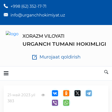
+998 (62) 352-17-71
×
Tuman hokim qarorlari
info@urganchhokimiyat.uz
Tuman hokimi farmoyishlari
XORAZM VILOYATI
O'z kuchii yo'qotgan meyyoriy hujjatlar
URGANCH TUMANI HOKIMLIGI
Tuman hokimligi ish yuritish yo'riqnomasi
Murojaat qoldirish
Ichlab chiqilgan chora tadbirlar
Rasmiy ma'ruzalar
21-май 2023 yil
Analitik hisobot va tahlillar
383