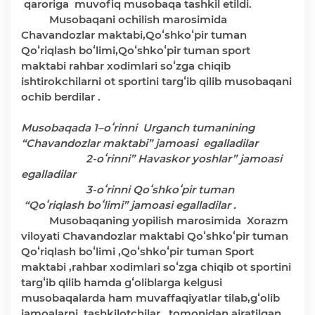
qaroriga muvofiq musobaqa tashkil etildi.
Deputatlar faoliyati
Musobaqani ochilish marosimida
Chavandozlar maktabi,Qoʻshkoʻpir tuman
Qoʻriqlash boʻlimi,Qoʻshkoʻpir tuman sport
maktabi rahbar xodimlari soʻzga chiqib
ishtirokchilarni ot sportini targʻib qilib musobaqani
ochib berdilar .
Korrupsiyaga qarshi kurash
Musobaqada 1–oʻrinni Urganch tumanining
“Chavandozlar maktabi” jamoasi egalladilar
Murojaat uchun
2-oʻrinni” Havaskor yoshlar” jamoasi
egalladilar
Korrupsiyaga qarshi kurashish bo'yicha idoraviy
3-oʻrinni Qoʻshkoʻpir tuman
hujjatlar
“Qoʻriqlash boʻlimi” jamoasi egalladilar .
Musobaqaning yopilish marosimida Xorazm
viloyati Chavandozlar maktabi Qoʻshkoʻpir tuman
Korrupsiyaga qarshi kurashish bo'yicha amalga
Qoʻriqlash boʻlimi ,Qoʻshkoʻpir tuman Sport
oshirayotgan ishlar
maktabi ,rahbar xodimlari soʻzga chiqib ot sportini
targʻib qilib hamda gʻoliblarga kelgusi
musobaqalarda ham muvaffaqiyatlar tilab,gʻolib
jamoalarni tashkilotchilar , tomonidan ajratilgan