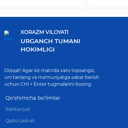
XORAZM VILOYATI
URGANCH TUMANI
HOKIMLIGI
Diqqat! Agar siz matnda xato topsangiz,
uni tanlang va ma'muriyatga xabar berish
uchun Ctrl + Enter tugmalarini bosing
Qo'shimcha bo'limlar
Rahbariyat
Qabul jadvali