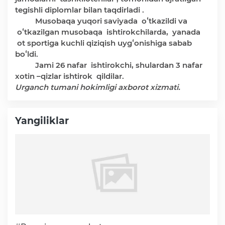
tegishli diplomlar bilan taqdirladi .
Ochiq ma'lumotlar
Musobaqa yuqori saviyada oʻtkazildi va
oʻtkazilgan musobaqa ishtirokchilarda, yanada
ot sportiga kuchli qiziqish uygʻonishiga sabab
«Elektron hukumat» tizimi
boʻldi.
Jami 26 nafar ishtirokchi, shulardan 3 nafar
xotin –qizlar ishtirok qildilar.
«Ochiq ma'lumotlar» PF-6247 bo'yicha
Urganch tumani hokimligi axborot xizmati.
Ochiq budjet ma'lumotlar
Yangiliklar
Davlat xizmatlar yangona reestri