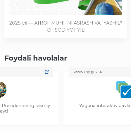
2025-yil — ATROF MUHITNI ASRASH VA "YASHIL"
IQTISODIYOT YILI
Foydali havolalar
www.my.gov.uz
ezidentining rasmiy
Yagona interaktiv davlat xiz