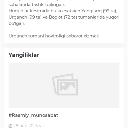
sohalarida tashkil qilingan.
Deputatlar faoliyati
Hududlar kesimida bu ko‘rsatkich Yangiariq (99 ta),
Urganch (99 ta) va Bog‘ot (72 ta) tumanlarida yuqori
bo‘lgan.
Urganch tumani hokimligi axborot xizmati
Korrupsiyaga qarshi kurash
Yangiliklar
Murojaat uchun
Korrupsiyaga qarshi kurashish bo'yicha idoraviy
hujjatlar
Korrupsiyaga qarshi kurashish bo'yicha amalga
oshirayotgan ishlar
#Rasmiy_munosabat
28-апр 2025 yil