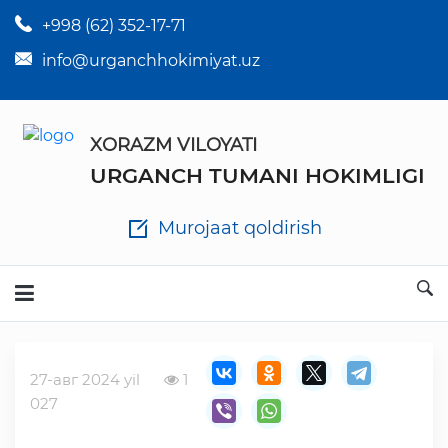
+998 (62) 352-17-71
×
Tuman hokim qarorlari
info@urganchhokimiyat.uz
Tuman hokimi farmoyishlari
XORAZM VILOYATI
O'z kuchii yo'qotgan meyyoriy hujjatlar
URGANCH TUMANI HOKIMLIGI
Tuman hokimligi ish yuritish yo'riqnomasi
Murojaat qoldirish
Ichlab chiqilgan chora tadbirlar
Rasmiy ma'ruzalar
27-авг 2024 yil
1
Analitik hisobot va tahlillar
027