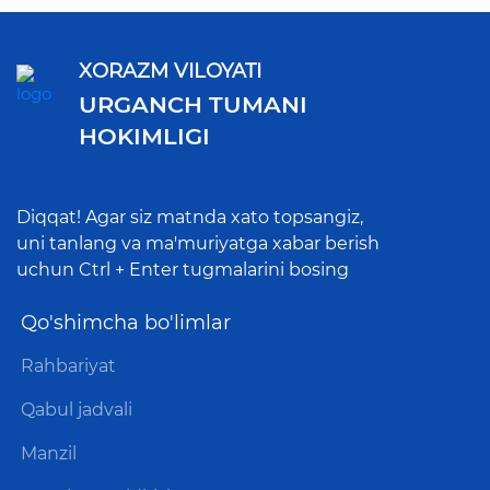
XORAZM VILOYATI
URGANCH TUMANI
HOKIMLIGI
Diqqat! Agar siz matnda xato topsangiz,
uni tanlang va ma'muriyatga xabar berish
uchun Ctrl + Enter tugmalarini bosing
Qo'shimcha bo'limlar
Rahbariyat
Qabul jadvali
Manzil