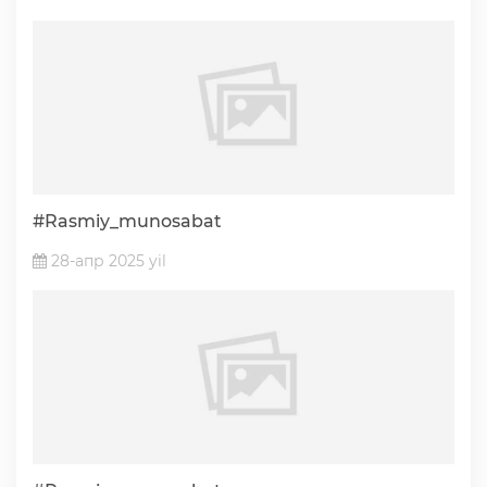
Ochiq ma'lumotlar
«Elektron hukumat» tizimi
«Ochiq ma'lumotlar» PF-6247 bo'yicha
#Rasmiy_munosabat
Ochiq budjet ma'lumotlar
28-апр 2025 yil
Davlat xizmatlar yangona reestri