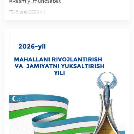
#Rasmiy_munosabat
18-апр 2025 yil