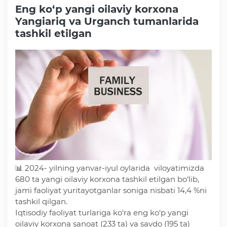
Eng ko‘p yangi oilaviy korxona
Yangiariq va Urganch tumanlarida
tashkil etilgan
Faoliyat
Media
Statistik va tahliliy axborotlar
Davlat dasturi ijrosi
Sayyor qabullar
📊 2024- yilning yanvar-iyul oylarida viloyatimizda
680 ta yangi oilaviy korxona tashkil etilgan bo‘lib,
Aholi bandligini ta'minlash
jami faoliyat yuritayotganlar soniga nisbati 14,4 %ni
tashkil qilgan.
Rasmiy munosabat
Iqtisodiy faoliyat turlariga ko‘ra eng ko‘p yangi
oilaviy korxona sanoat (233 ta) va savdo (195 ta)