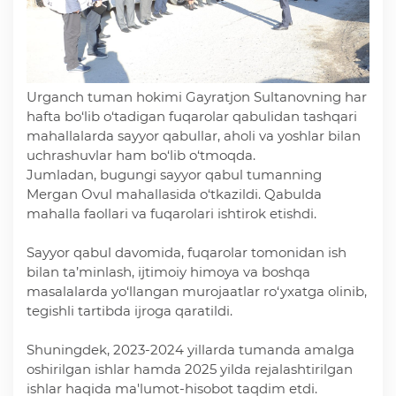
Urganch tuman hokimi Gayratjon Sultanovning har
hafta bo‘lib o‘tadigan fuqarolar qabulidan tashqari
mahallalarda sayyor qabullar, aholi va yoshlar bilan
uchrashuvlar ham bo‘lib o‘tmoqda.
Jumladan, bugungi sayyor qabul tumanning
Mergan Ovul mahallasida o‘tkazildi. Qabulda
mahalla faollari va fuqarolari ishtirok etishdi.
Sayyor qabul davomida, fuqarolar tomonidan ish
bilan ta’minlash, ijtimoiy himoya va boshqa
masalalarda yo‘llangan murojaatlar ro‘yxatga olinib,
tegishli tartibda ijroga qaratildi.
Shuningdek, 2023-2024 yillarda tumanda amalga
oshirilgan ishlar hamda 2025 yilda rejalashtirilgan
ishlar haqida ma'lumot-hisobot taqdim etdi.