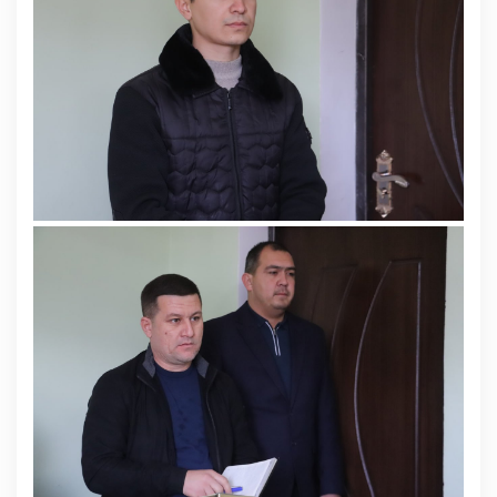
Deputatlar faoliyati
Korrupsiyaga qarshi kurash
Murojaat uchun
Korrupsiyaga qarshi kurashish bo'yicha idoraviy
hujjatlar
Korrupsiyaga qarshi kurashish bo'yicha amalga
oshirayotgan ishlar