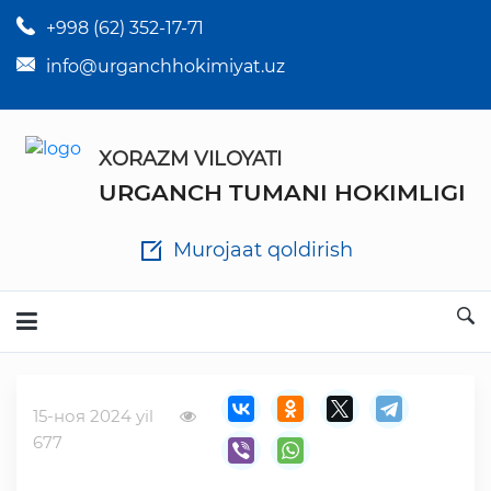
+998 (62) 352-17-71
×
Tuman hokim qarorlari
info@urganchhokimiyat.uz
Tuman hokimi farmoyishlari
XORAZM VILOYATI
O'z kuchii yo'qotgan meyyoriy hujjatlar
URGANCH TUMANI HOKIMLIGI
Tuman hokimligi ish yuritish yo'riqnomasi
Murojaat qoldirish
Ichlab chiqilgan chora tadbirlar
Rasmiy ma'ruzalar
15-ноя 2024 yil
Analitik hisobot va tahlillar
677