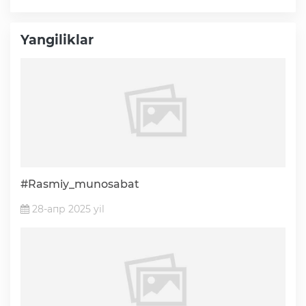
Yangiliklar
#Rasmiy_munosabat
28-апр 2025 yil