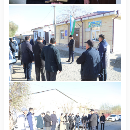
Ochiq ma'lumotlar
«Elektron hukumat» tizimi
«Ochiq ma'lumotlar» PF-6247 bo'yicha
Ochiq budjet ma'lumotlar
Davlat xizmatlar yangona reestri