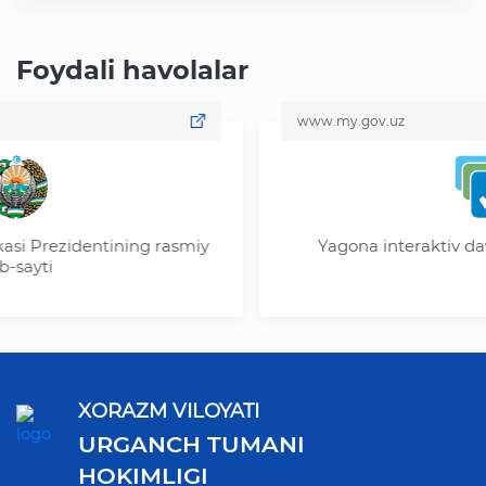
Foydali havolalar
www.my.gov.uz
entining rasmiy
Yagona interaktiv davlat xizmatl
XORAZM VILOYATI
URGANCH TUMANI
HOKIMLIGI