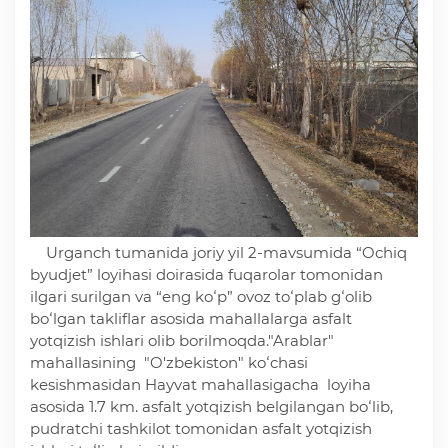
Deputatlar faoliyati
Korrupsiyaga qarshi kurash
Murojaat uchun
Urganch tumanida joriy yil 2-mavsumida “Ochiq
Korrupsiyaga qarshi kurashish bo'yicha idoraviy
byudjet” loyihasi doirasida fuqarolar tomonidan
hujjatlar
ilgari surilgan va “eng koʻp” ovoz toʻplab gʻolib
boʻlgan takliflar asosida mahallalarga asfalt
yotqizish ishlari olib borilmoqda."Arablar"
Korrupsiyaga qarshi kurashish bo'yicha amalga
mahallasining "O'zbekiston" koʻchasi
oshirayotgan ishlar
kesishmasidan Hayvat mahallasigacha loyiha
asosida 1.7 km. asfalt yotqizish belgilangan boʻlib,
pudratchi tashkilot tomonidan asfalt yotqizish