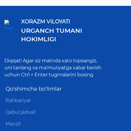
XORAZM VILOYATI
URGANCH TUMANI
HOKIMLIGI
Diqqat! Agar siz matnda xato topsangiz,
uni tanlang va ma'muriyatga xabar berish
uchun Ctrl + Enter tugmalarini bosing
Qo'shimcha bo'limlar
Rahbariyat
Qabul jadvali
Manzil