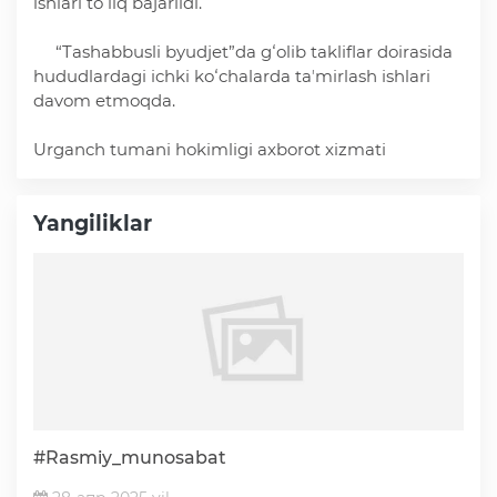
ishlari toʻliq bajarildi.
Ochiq ma'lumotlar
“Tashabbusli byudjet”da gʻolib takliflar doirasida
hududlardagi ichki koʻchalarda taʼmirlash ishlari
davom etmoqda.
«Elektron hukumat» tizimi
Urganch tumani hokimligi axborot xizmati
«Ochiq ma'lumotlar» PF-6247 bo'yicha
Yangiliklar
Ochiq budjet ma'lumotlar
Davlat xizmatlar yangona reestri
#Rasmiy_munosabat