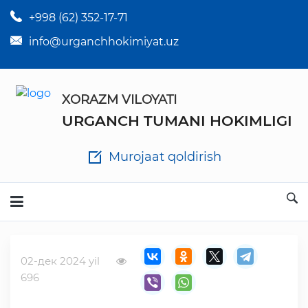
+998 (62) 352-17-71
×
Tuman hokim qarorlari
info@urganchhokimiyat.uz
Tuman hokimi farmoyishlari
XORAZM VILOYATI
O'z kuchii yo'qotgan meyyoriy hujjatlar
URGANCH TUMANI HOKIMLIGI
Tuman hokimligi ish yuritish yo'riqnomasi
Murojaat qoldirish
Ichlab chiqilgan chora tadbirlar
Rasmiy ma'ruzalar
02-дек 2024 yil
Analitik hisobot va tahlillar
696