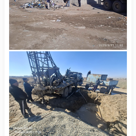
Deputatlar faoliyati
Korrupsiyaga qarshi kurash
Murojaat uchun
Korrupsiyaga qarshi kurashish bo'yicha idoraviy
hujjatlar
Korrupsiyaga qarshi kurashish bo'yicha amalga
oshirayotgan ishlar