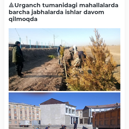
🔺Urganch tumanidagi mahallalarda
barcha jabhalarda ishlar davom
qilmoqda
Faoliyat
Media
Statistik va tahliliy axborotlar
Davlat dasturi ijrosi
Sayyor qabullar
Aholi bandligini ta'minlash
Rasmiy munosabat