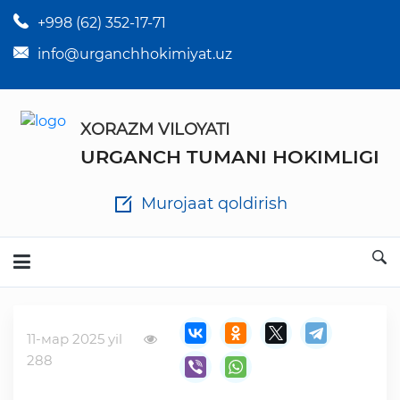
+998 (62) 352-17-71
×
Tuman hokim qarorlari
info@urganchhokimiyat.uz
Tuman hokimi farmoyishlari
XORAZM VILOYATI
O'z kuchii yo'qotgan meyyoriy hujjatlar
URGANCH TUMANI HOKIMLIGI
Tuman hokimligi ish yuritish yo'riqnomasi
Murojaat qoldirish
Ichlab chiqilgan chora tadbirlar
Rasmiy ma'ruzalar
11-мар 2025 yil
Analitik hisobot va tahlillar
288