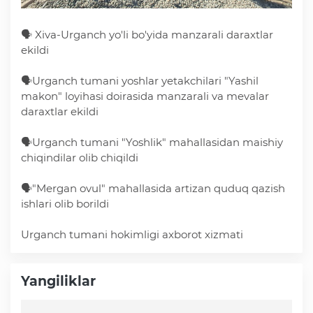
Ochiq ma'lumotlar
🗣 Xiva-Urganch yo'li bo'yida manzarali daraxtlar
ekildi
«Elektron hukumat» tizimi
🗣Urganch tumani yoshlar yetakchilari "Yashil
makon" loyihasi doirasida manzarali va mevalar
daraxtlar ekildi
«Ochiq ma'lumotlar» PF-6247 bo'yicha
🗣Urganch tumani "Yoshlik" mahallasidan maishiy
Ochiq budjet ma'lumotlar
chiqindilar olib chiqildi
🗣"Mergan ovul" mahallasida artizan quduq qazish
Davlat xizmatlar yangona reestri
ishlari olib borildi
Urganch tumani hokimligi axborot xizmati
Yangiliklar