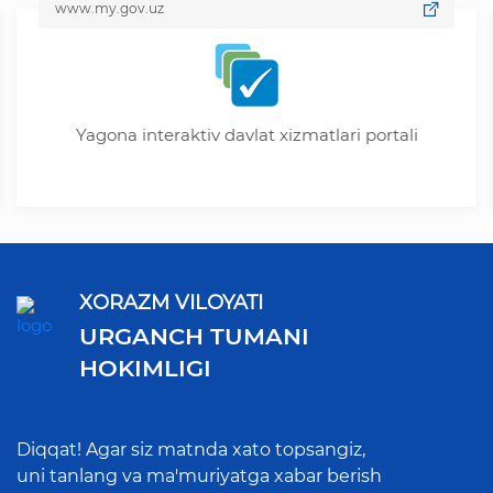
www.my.gov.uz
Yagona interaktiv davlat xizmatlari portali
XORAZM VILOYATI
URGANCH TUMANI
HOKIMLIGI
Diqqat! Agar siz matnda xato topsangiz,
uni tanlang va ma'muriyatga xabar berish