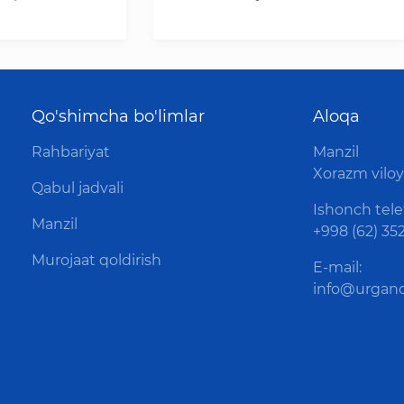
Qo'shimcha bo'limlar
Aloqa
Rahbariyat
Manzil
Xorazm viloya
Qabul jadvali
Ishonch tele
Manzil
+998 (62) 352
Murojaat qoldirish
E-mail:
info@urganc