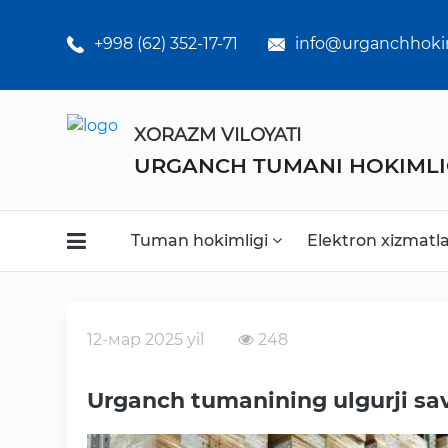
Umumiy
o'rta ta'lim
+998 (62) 352-17-71
info@urganchhoki
maktabklar
Kasb-hunar
XORAZM VILOYATI
kollejlari
URGANCH TUMANI HOKIMLI
Statistikalar
Tuman hokimligi
Elektron xizmatl
12-мар 2025 yil
248
Faoliyat
Urganch tumanining ulgurji sa
Media