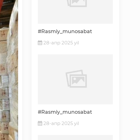
«Ochiq ma'lumotlar» PF-6247 bo'yicha
Ochiq budjet ma'lumotlar
#Rasmiy_munosabat
28-апр 2025 yil
Davlat xizmatlar yangona reestri
#Rasmiy_munosabat
28-апр 2025 yil