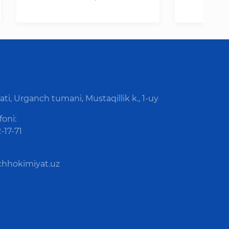
ti, Urganch tumani, Mustaqillik k., 1-uy
foni:
-17-71
hhokimiyat.uz