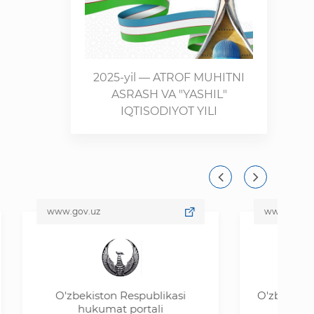
2025-yil — ATROF MUHITNI
ASRASH VA "YASHIL"
IQTISODIYOT YILI
www.gov.uz
www.data.gov.uz
O'zbekiston Respublikasi
O'zbekiston Respubl
hukumat portali
ma'lumotlar po