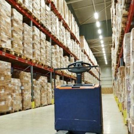
Korrupsiyaga qarshi kurashish bo'yicha idoraviy
hujjatlar
Korrupsiyaga qarshi kurashish bo'yicha amalga
oshirayotgan ishlar