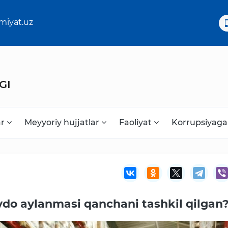
miyat.uz
GI
ar
Meyyoriy hujjatlar
Faoliyat
Korrupsiyaga
Korrupsiyaga qarshi kurash
vdo aylanmasi qanchani tashkil qilgan
Murojaat uchun