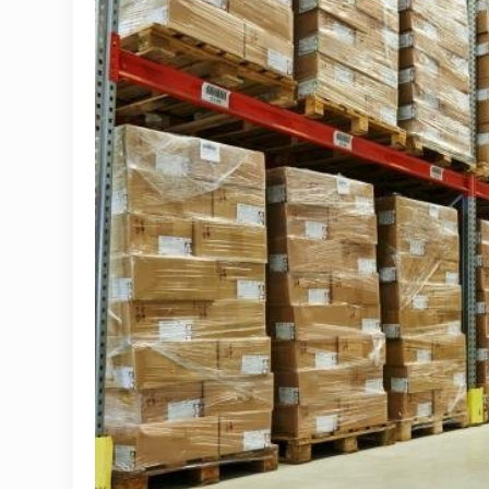
Statistik va tahliliy axborotlar
Davlat dasturi ijrosi
Sayyor qabullar
Aholi bandligini ta'minlash
Rasmiy munosabat
Deputatlar faoliyati