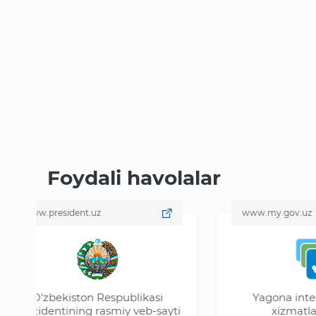
Foydali havolalar
resident.uz
www.my.gov.uz
bekiston Respublikasi
Yagona interaktiv dav
entining rasmiy veb-sayti
xizmatlari portali