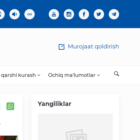
×
Murojaat qoldirish
 qarshi kurash
Ochiq ma'lumotlar
Yangiliklar
Ochiq ma'lumotlar
?
«Elektron hukumat» tizimi