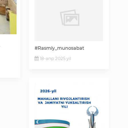
,
#Rasmiy_munosabat
18-апр 2025 yil