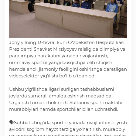
Deputatlar faoliyati
Joriy yilning 13-fevral kuni O‘zbekiston Respublikasi
Korrupsiyaga qarshi kurash
Prezidenti Shavkat Mirziyoyev raisligida olimpiya va
paralimpiya harakatini yanada rivojlantirish,
Murojaat uchun
ommaviy sportni yangi bosqichga olib chiqish
hamda aholi jismoniy faolligini oshirishga qaratilgan
videoselektor yig‘ilishi boʻlib oʻtgan edi.
Korrupsiyaga qarshi kurashish bo'yicha idoraviy
hujjatlar
Ushbu yig‘ilishda ilgari surilgan tashabbuslarni
joylarda samarali amalga oshirish maqsadida
Urganch tumani hokimi G.Sultanov sport maktabi
Korrupsiyaga qarshi kurashish bo'yicha amalga
murabbiylari hamda sportchilar bilan uchrashdi.
oshirayotgan ishlar
🗣Suhbat chog‘ida sportni yanada rivojlantirish, yosh
avlodni sog‘lom hayot tarziga yo‘naltirish, murabbiy
va sportchilarga yaratilayotgan sharoitlar, imtiyozlar