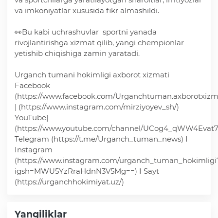
va imkoniyatlar xususida fikr almashildi.
Ochiq ma'lumotlar
👀Bu kabi uchrashuvlar sportni yanada
rivojlantirishga xizmat qilib, yangi chempionlar
«Elektron hukumat» tizimi
yetishib chiqishiga zamin yaratadi.
Urganch tumani hokimligi axborot xizmati
«Ochiq ma'lumotlar» PF-6247 bo'yicha
Facebook
(https://www.facebook.com/Urganchtuman.axborotxizma
Ochiq budjet ma'lumotlar
| (https://www.instagram.com/mirziyoyev_sh/)
YouTube|
(https://www.youtube.com/channel/UCog4_qWW4Evat
Davlat xizmatlar yangona reestri
Telegram (https://t.me/Urganch_tuman_news) I
Instagram
(https://www.instagram.com/urganch_tuman_hokimligi
igsh=MWU5YzRraHdnN3V5Mg==) I Sayt
(https://urganchhokimiyat.uz/)
Yangiliklar