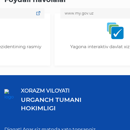
www.my.gov.uz
ning rasmiy
Yagona interaktiv davlat xizmatlari 
XORAZM VILOYATI
URGANCH TUMANI
HOKIMLIGI
Diqqat! Agar siz matnda xato topsangiz,