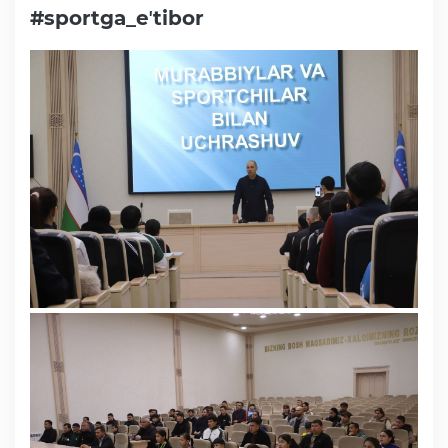
#sportga_eʼtibor
Faoliyat
Media
Statistik va tahliliy axborotlar
Davlat dasturi ijrosi
Sayyor qabullar
Aholi bandligini ta'minlash
Rasmiy munosabat