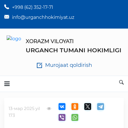
+998 (62) 352-17-71
×
Tuman hokim qarorlari
info@urganchhokimiyat.uz
Tuman hokimi farmoyishlari
XORAZM VILOYATI
O'z kuchii yo'qotgan meyyoriy hujjatlar
URGANCH TUMANI HOKIMLIGI
Tuman hokimligi ish yuritish yo'riqnomasi
Murojaat qoldirish
Ichlab chiqilgan chora tadbirlar
Rasmiy ma'ruzalar
13-мар 2025 yil
Analitik hisobot va tahlillar
173