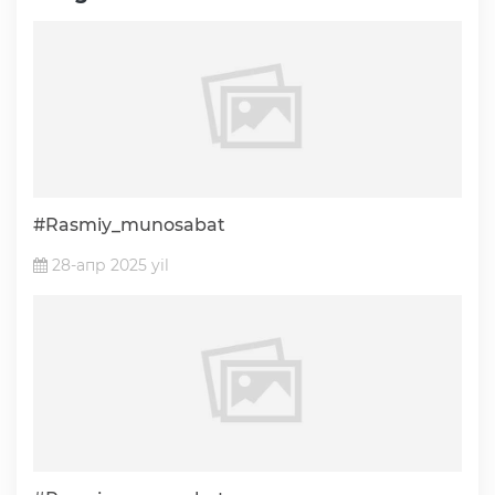
#Rasmiy_munosabat
28-апр 2025 yil