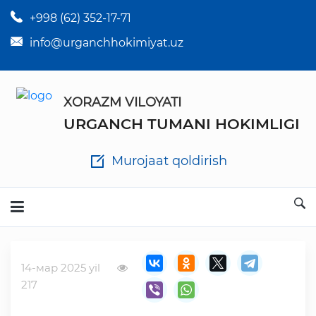
+998 (62) 352-17-71
×
Tuman hokim qarorlari
info@urganchhokimiyat.uz
Tuman hokimi farmoyishlari
XORAZM VILOYATI
O'z kuchii yo'qotgan meyyoriy hujjatlar
URGANCH TUMANI HOKIMLIGI
Tuman hokimligi ish yuritish yo'riqnomasi
Murojaat qoldirish
Ichlab chiqilgan chora tadbirlar
Rasmiy ma'ruzalar
14-мар 2025 yil
Analitik hisobot va tahlillar
217