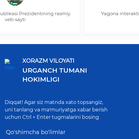
si Prezidentining rasmiy
Yagona interaktiv davl
-sayti
XORAZM VILOYATI
URGANCH TUMANI
HOKIMLIGI
Diqqat! Agar siz matnda xato topsangiz,
uni tanlang va ma'muriyatga xabar berish
uchun Ctrl + Enter tugmalarini bosing
Qo'shimcha bo'limlar