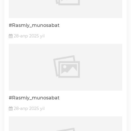
Ochiq ma'lumotlar
#Rasmiy_munosabat
«Elektron hukumat» tizimi
28-апр 2025 yil
«Ochiq ma'lumotlar» PF-6247 bo'yicha
Ochiq budjet ma'lumotlar
Davlat xizmatlar yangona reestri
#Rasmiy_munosabat
28-апр 2025 yil