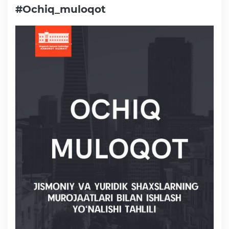
#Ochiq_muloqot
Faoliyat
Media
Statistik va tahliliy axborotlar
Davlat dasturi ijrosi
Sayyor qabullar
Aholi bandligini ta'minlash
Rasmiy munosabat