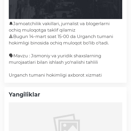
Deputatlar faoliyati
🔔Jamoatchilik vakillari, jurnalist va blogerlarni
ochiq muloqotga taklif qilamiz
🔺Bugun 14-mart soat 15-00 da Urganch tumani
Korrupsiyaga qarshi kurash
hokimligi binosida ochiq muloqot bo'lib o'tadi.
🗣Mavzu : Jismoniy va yuridik shaxslarning
Murojaat uchun
murojaatlari bilan ishlash yo‘nalishi tahlili
Urganch tumani hokimligi axborot xizmati
Korrupsiyaga qarshi kurashish bo'yicha idoraviy
hujjatlar
Yangiliklar
Korrupsiyaga qarshi kurashish bo'yicha amalga
oshirayotgan ishlar