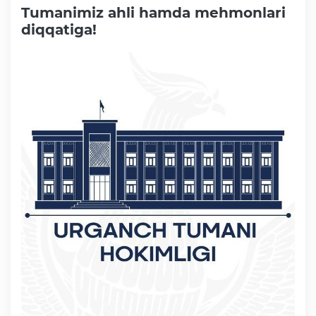
Tumanimiz ahli hamda mehmonlari
diqqatiga!
Faoliyat
Media
Statistik va tahliliy axborotlar
Davlat dasturi ijrosi
Sayyor qabullar
Aholi bandligini ta'minlash
Rasmiy munosabat