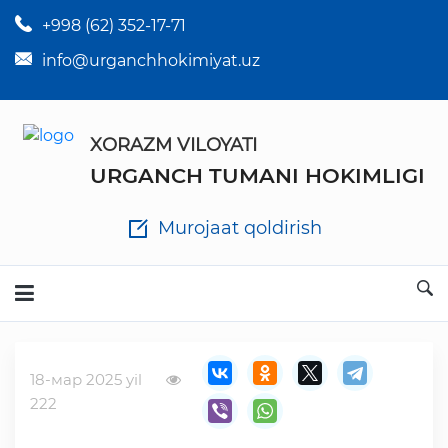
+998 (62) 352-17-71
×
Tuman hokim qarorlari
info@urganchhokimiyat.uz
Tuman hokimi farmoyishlari
XORAZM VILOYATI
O'z kuchii yo'qotgan meyyoriy hujjatlar
URGANCH TUMANI HOKIMLIGI
Tuman hokimligi ish yuritish yo'riqnomasi
Murojaat qoldirish
Ichlab chiqilgan chora tadbirlar
Rasmiy ma'ruzalar
18-мар 2025 yil
Analitik hisobot va tahlillar
222