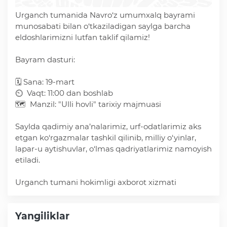
Deputatlar faoliyati
Urganch tumanida Navro‘z umumxalq bayrami
munosabati bilan o‘tkaziladigan saylga barcha
eldoshlarimizni lutfan taklif qilamiz!
Bayram dasturi:
Korrupsiyaga qarshi kurash
🗓 Sana: 19-mart
⏲ Vaqt: 11:00 dan boshlab
Murojaat uchun
🗺 Manzil: "Ulli hovli" tarixiy majmuasi
Saylda qadimiy ana’nalarimiz, urf-odatlarimiz aks
Korrupsiyaga qarshi kurashish bo'yicha idoraviy
etgan ko‘rgazmalar tashkil qilinib, milliy o‘yinlar,
hujjatlar
lapar-u aytishuvlar, o‘lmas qadriyatlarimiz namoyish
etiladi.
Korrupsiyaga qarshi kurashish bo'yicha amalga
Urganch tumani hokimligi axborot xizmati
oshirayotgan ishlar
Yangiliklar