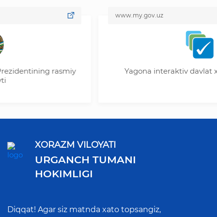
www.my.gov.uz
entining rasmiy
Yagona interaktiv davlat xizmatl
XORAZM VILOYATI
URGANCH TUMANI
HOKIMLIGI
Diqqat! Agar siz matnda xato topsangiz,