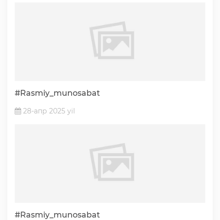
Ochiq ma'lumotlar
«Elektron hukumat» tizimi
«Ochiq ma'lumotlar» PF-6247 bo'yicha
#Rasmiy_munosabat
Ochiq budjet ma'lumotlar
28-апр 2025 yil
Davlat xizmatlar yangona reestri
#Rasmiy_munosabat