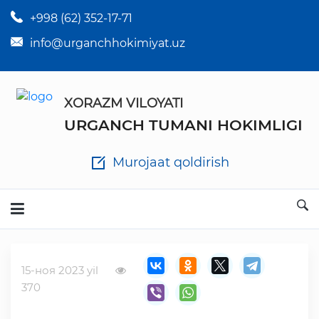
+998 (62) 352-17-71
×
Tuman hokim qarorlari
info@urganchhokimiyat.uz
Tuman hokimi farmoyishlari
XORAZM VILOYATI
O'z kuchii yo'qotgan meyyoriy hujjatlar
URGANCH TUMANI HOKIMLIGI
Tuman hokimligi ish yuritish yo'riqnomasi
Murojaat qoldirish
Ichlab chiqilgan chora tadbirlar
Rasmiy ma'ruzalar
15-ноя 2023 yil
Analitik hisobot va tahlillar
370