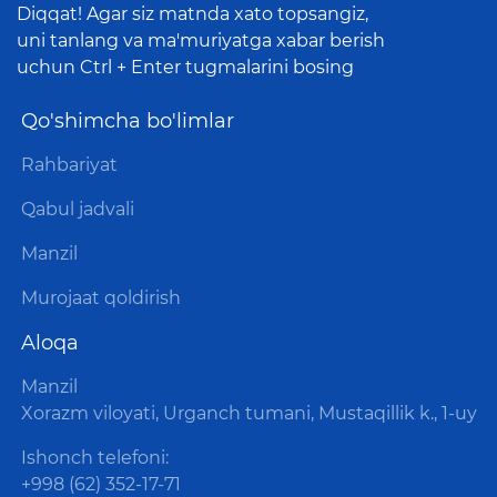
Diqqat! Agar siz matnda xato topsangiz,
uni tanlang va ma'muriyatga xabar berish
uchun Ctrl + Enter tugmalarini bosing
Qo'shimcha bo'limlar
Rahbariyat
Qabul jadvali
Manzil
Murojaat qoldirish
Aloqa
Manzil
Xorazm viloyati, Urganch tumani, Mustaqillik k., 1-uy
Ishonch telefoni:
+998 (62) 352-17-71