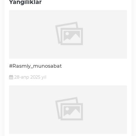
Yangiliklar
#Rasmiy_munosabat
28-апр 2025 yil