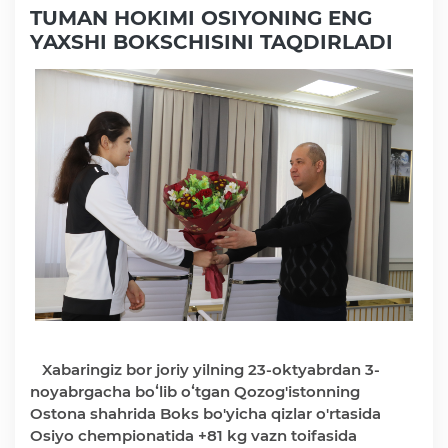
TUMAN HOKIMI OSIYONING ENG
YAXSHI BOKSCHISINI TAQDIRLADI
Faoliyat
Media
Statistik va tahliliy axborotlar
Davlat dasturi ijrosi
Sayyor qabullar
Aholi bandligini ta'minlash
Xabaringiz bor joriy yilning 23-oktyabrdan 3-
noyabrgacha boʻlib oʻtgan Qozog'istonning
Rasmiy munosabat
Ostona shahrida Boks bo'yicha qizlar o'rtasida
Osiyo chempionatida +81 kg vazn toifasida