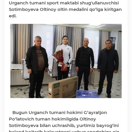
Urganch tumani sport maktabi shug'ullanuvchisi
Deputatlar faoliyati
Sotimboyeva Oltinoy oltin medalini qo‘lga kiritgan
edi.
Korrupsiyaga qarshi kurash
Murojaat uchun
Korrupsiyaga qarshi kurashish bo'yicha idoraviy
hujjatlar
Korrupsiyaga qarshi kurashish bo'yicha amalga
oshirayotgan ishlar
Bugun Urganch tumani hokimi G‘ayratjon
Po‘latovich tuman hokimligida Oltinoy
Sotimboyeva bilan uchrashib, yurtimiz bayrog‘ini
baland ko‘tarib kelayotgani uchun sportchiga o‘z