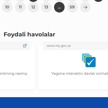
10
11
12
13
...
59
Foydali havolalar
www.my.gov.uz
 rasmiy
Yagona interaktiv davlat xizmatlari port