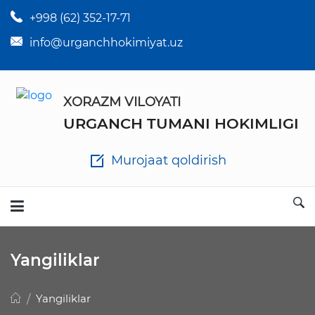
+998 (62) 352-17-71
×
Tuman hokim qarorlari
info@urganchhokimiyat.uz
Tuman hokimi farmoyishlari
XORAZM VILOYATI
O'z kuchii yo'qotgan meyyoriy hujjatlar
URGANCH TUMANI HOKIMLIGI
Tuman hokimligi ish yuritish yo'riqnomasi
Murojaat qoldirish
Ichlab chiqilgan chora tadbirlar
Rasmiy ma'ruzalar
Yangiliklar
Analitik hisobot va tahlillar
Yangiliklar