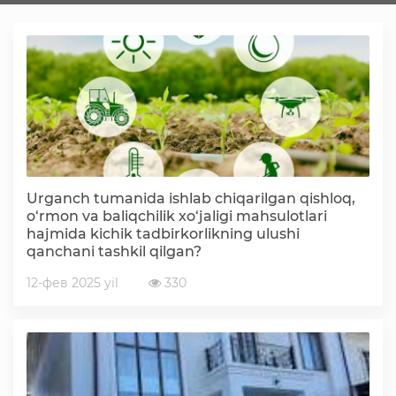
Faoliyat
Media
Statistik va tahliliy axborotlar
Urganch tumanida ishlab chiqarilgan qishloq,
Davlat dasturi ijrosi
o‘rmon va baliqchilik xo‘jaligi mahsulotlari
hajmida kichik tadbirkorlikning ulushi
qanchani tashkil qilgan?
Sayyor qabullar
12-фев 2025 yil
330
Aholi bandligini ta'minlash
Rasmiy munosabat