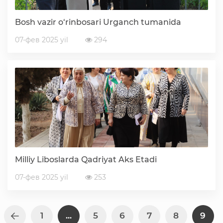
Bosh vazir o‘rinbosari Urganch tumanida
07-фев 2025 yil
294
Milliy Liboslarda Qadriyat Aks Etadi
07-фев 2025 yil
253
1
...
5
6
7
8
9