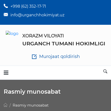
+998 (62) 352-17-71
×
Tuman hokim qarorlari
info@urganchhokimiyat.uz
Tuman hokimi farmoyishlari
XORAZM VILOYATI
O'z kuchii yo'qotgan meyyoriy hujjatlar
URGANCH TUMANI HOKIMLIGI
Tuman hokimligi ish yuritish yo'riqnomasi
Murojaat qoldirish
Ichlab chiqilgan chora tadbirlar
Rasmiy ma'ruzalar
Rasmiy munosabat
Analitik hisobot va tahlillar
Rasmiy munosabat