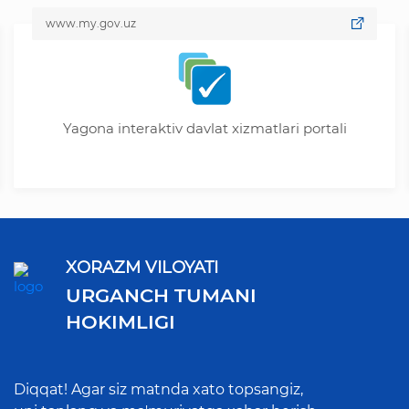
www.my.gov.uz
Yagona interaktiv davlat xizmatlari portali
XORAZM VILOYATI
URGANCH TUMANI
HOKIMLIGI
Diqqat! Agar siz matnda xato topsangiz,