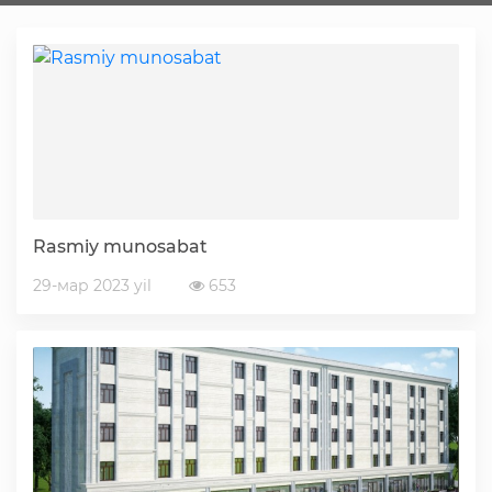
Faoliyat
Media
Statistik va tahliliy axborotlar
Rasmiy munosabat
Davlat dasturi ijrosi
29-мар 2023 yil
653
Sayyor qabullar
Aholi bandligini ta'minlash
Rasmiy munosabat