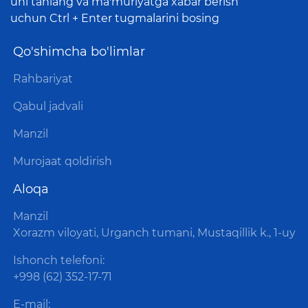
uni tanlang va ma'muriyatga xabar berish
uchun Ctrl + Enter tugmalarini bosing
Qo'shimcha bo'limlar
Rahbariyat
Qabul jadvali
Manzil
Murojaat qoldirish
Aloqa
Manzil
Xorazm viloyati, Urganch tumani, Mustaqillik k., 1-uy
Ishonch telefoni:
+998 (62) 352-17-71
E-mail: