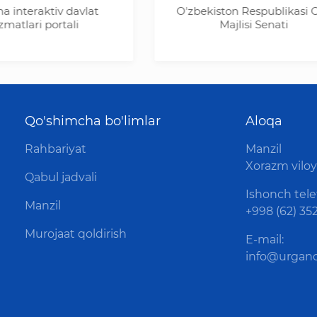
raktiv davlat
Oʼzbekiston Respublikasi Oliy
ri portali
Majlisi Senati
Qo'shimcha bo'limlar
Aloqa
Rahbariyat
Manzil
Xorazm viloya
Qabul jadvali
Ishonch tele
Manzil
+998 (62) 352
Murojaat qoldirish
E-mail:
info@urganc