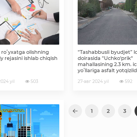
Korrupsiyaga qarshi kurashish bo'yicha idoraviy
hujjatlar
Korrupsiyaga qarshi kurashish bo'yicha amalga
oshirayotgan ishlar
 roʻyxatga olishning
“Tashabbusli byudjet” l
iy rejasini ishlab chiqish
doirasida “Uchko'prik"
mahallasining 2.3 km. ic
yoʻllariga asfalt yotqizild
024 yil
503
27-авг 2024 yil
592
1
2
3