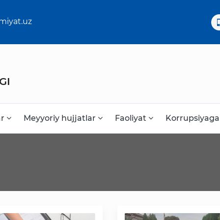
miyat.uz
GI
ar
Meyyoriy hujjatlar
Faoliyat
Korrupsiyaga
Korrupsiyaga qarshi kurash
Murojaat uchun