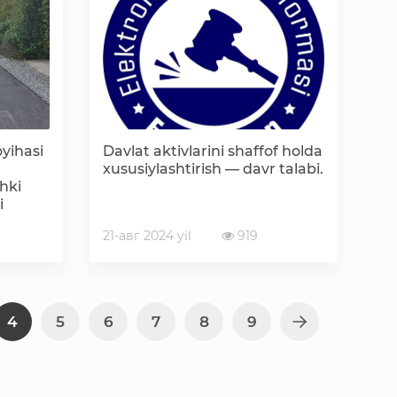
«Ochiq ma'lumotlar» PF-6247 bo'yicha
Ochiq budjet ma'lumotlar
Davlat xizmatlar yangona reestri
oyihasi
Davlat aktivlarini shaffof holda
xususiylashtirish — davr talabi.
hki
i
21-авг 2024 yil
919
4
5
6
7
8
9