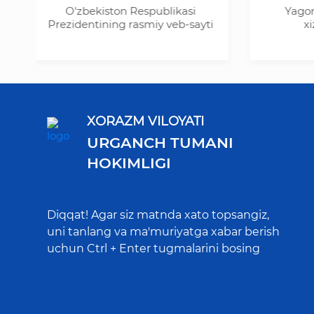
O'zbekiston Respublikasi
Yagona inte
Prezidentining rasmiy veb-sayti
xizmatla
XORAZM VILOYATI
URGANCH TUMANI
HOKIMLIGI
Diqqat! Agar siz matnda xato topsangiz,
uni tanlang va ma'muriyatga xabar berish
uchun Ctrl + Enter tugmalarini bosing