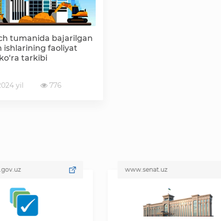
h tumanida bajarilgan
h ishlarining faoliyat
ko‘ra tarkibi
024 yil
776
www.senat.uz