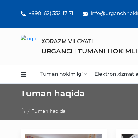
Umumiy
o'rta ta'lim
+998 (62) 352-17-71
info@urganchhoki
maktabklar
Kasb-hunar
XORAZM VILOYATI
kollejlari
URGANCH TUMANI HOKIMLI
Statistikalar
Tuman hokimligi
Elektron xizmatl
Tuman haqida
Tuman haqida
Faoliyat
Media