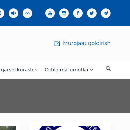
×
Murojaat qoldirish
 qarshi kurash
Ochiq ma'lumotlar
Ochiq ma'lumotlar
«Elektron hukumat» tizimi