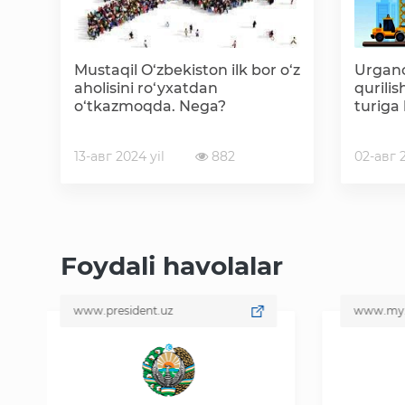
Mustaqil O‘zbekiston ilk bor o‘z
Urganc
aholisini ro‘yxatdan
qurilis
o‘tkazmoqda. Nega?
turiga 
13-авг 2024 yil
882
02-авг 2
Foydali havolalar
www.president.uz
www.my.gov.uz