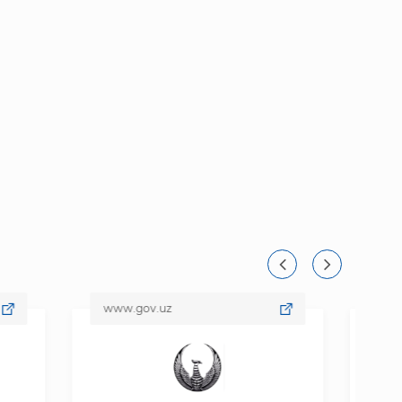
www.gov.uz
www.data.g