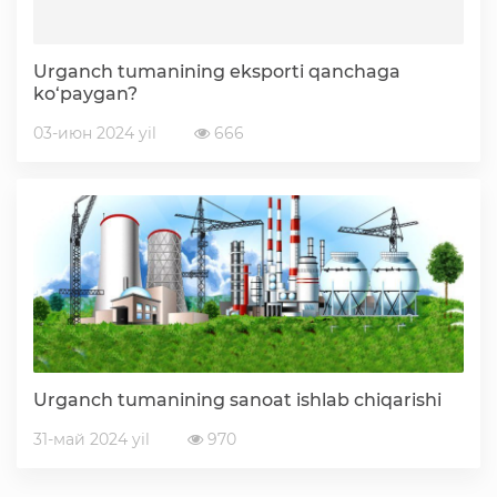
Urganch tumanining eksporti qanchaga
ko‘paygan?
03-июн 2024 yil
666
Urganch tumanining sanoat ishlab chiqarishi
31-май 2024 yil
970