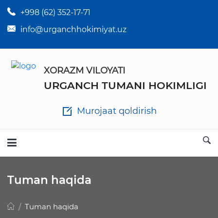
+998 (62) 352-17-71
×
Tuman hokim qarorlari
info@urganchhokimiyat.uz
Tuman hokimi farmoyishlari
XORAZM VILOYATI
O'z kuchii yo'qotgan meyyoriy hujjatlar
URGANCH TUMANI HOKIMLIGI
Tuman hokimligi ish yuritish yo'riqnomasi
Murojaat qoldirish
Ichlab chiqilgan chora tadbirlar
Rasmiy ma'ruzalar
Tuman haqida
Analitik hisobot va tahlillar
Tuman haqida