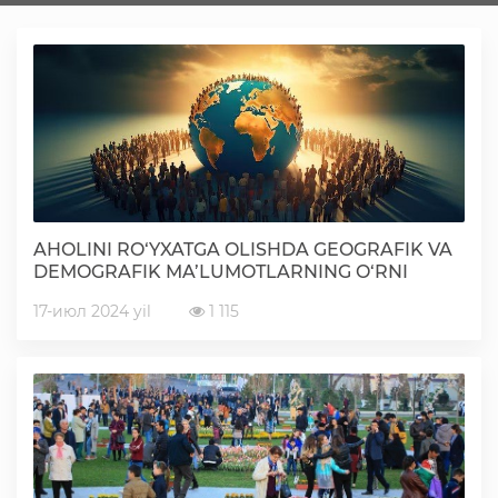
Faoliyat
Media
Statistik va tahliliy axborotlar
AHOLINI RO‘YXATGA OLISHDA GEOGRAFIK VA
Davlat dasturi ijrosi
DEMOGRAFIK MA’LUMOTLARNING O‘RNI
17-июл 2024 yil
1 115
Sayyor qabullar
Aholi bandligini ta'minlash
Rasmiy munosabat