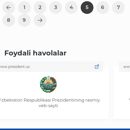
1
2
3
4
5
6
7
8
9
Foydali havolalar
dent.uz
www.my.gov
ton Respublikasi Prezidentining rasmiy
Yagona i
veb-sayti