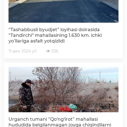
“Tashabbusli byudjet” loyihasi doirasida
“Tandirchi" mahallasining 1.630 km. ichki
yoʻllariga asfalt yotqizildi
11-дек 2024 yil
336
Urganch tumani “Qo'ng'irot” mahallasi
hududida belgilanmagan joyga chiqindilarni