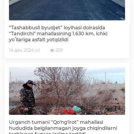
Deputatlar faoliyati
“Tashabbusli byudjet” loyihasi doirasida
“Tandirchi" mahallasining 1.630 km. ichki
yoʻllariga asfalt yotqizildi
Korrupsiyaga qarshi kurash
14-дек 2024 yil
259
Murojaat uchun
Korrupsiyaga qarshi kurashish bo'yicha idoraviy
hujjatlar
Korrupsiyaga qarshi kurashish bo'yicha amalga
oshirayotgan ishlar
Urganch tumani “Qo'ng'irot” mahallasi
hududida belgilanmagan joyga chiqindilarni