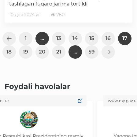
tashlagan fuqaro jarima tortildi
10-дек 2024 yil
760
1
...
13
14
15
16
17
18
19
20
21
...
59
Foydali havolalar
www.my.gov.uz
likasi Prezidentining rasmiy
Yagona interaktiv 