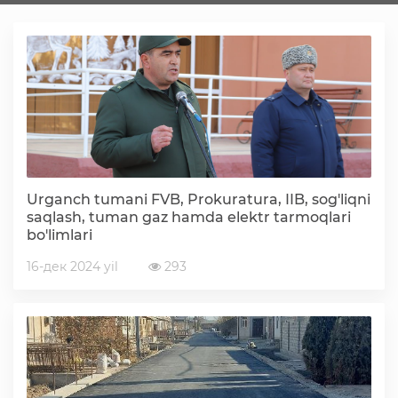
Faoliyat
Media
Statistik va tahliliy axborotlar
Urganch tumani FVB, Prokuratura, IIB, sog'liqni
Davlat dasturi ijrosi
saqlash, tuman gaz hamda elektr tarmoqlari
bo'limlari
Sayyor qabullar
16-дек 2024 yil
293
Aholi bandligini ta'minlash
Rasmiy munosabat