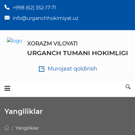
+998 (62) 352-17-71
×
Tuman hokim qarorlari
info@urganchhokimiyat.uz
Tuman hokimi farmoyishlari
XORAZM VILOYATI
O'z kuchii yo'qotgan meyyoriy hujjatlar
URGANCH TUMANI HOKIMLIGI
Tuman hokimligi ish yuritish yo'riqnomasi
Murojaat qoldirish
Ichlab chiqilgan chora tadbirlar
Rasmiy ma'ruzalar
Yangiliklar
Analitik hisobot va tahlillar
Yangiliklar