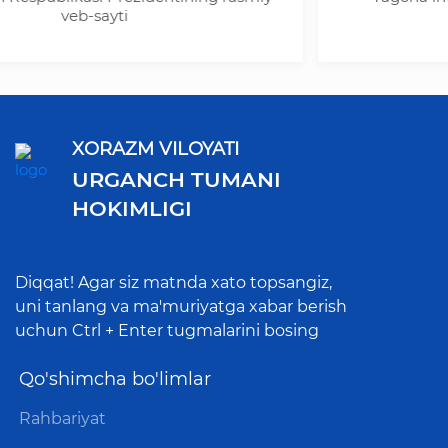
veb-sayti
XORAZM VILOYATI
URGANCH TUMANI
HOKIMLIGI
Diqqat! Agar siz matnda xato topsangiz,
uni tanlang va ma'muriyatga xabar berish
uchun Ctrl + Enter tugmalarini bosing
Qo'shimcha bo'limlar
Rahbariyat