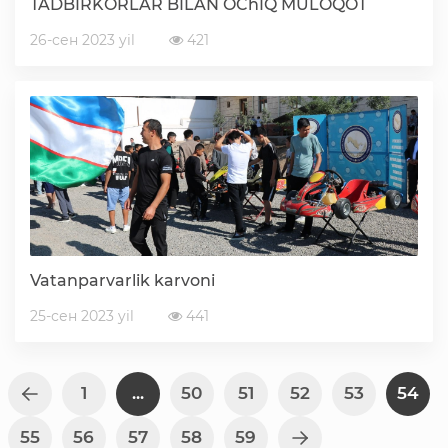
TADBIRKORLAR BILAN OChIQ MULOQOT
26-сен 2023 yil
421
Vatanparvarlik karvoni
25-сен 2023 yil
441
1
...
50
51
52
53
54
55
56
57
58
59