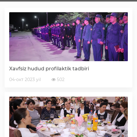
Faoliyat
Media
Statistik va tahliliy axborotlar
Xavfsiz hudud profilaktik tadbiri
Davlat dasturi ijrosi
04-окт 2023 yil
502
Sayyor qabullar
Aholi bandligini ta'minlash
Rasmiy munosabat