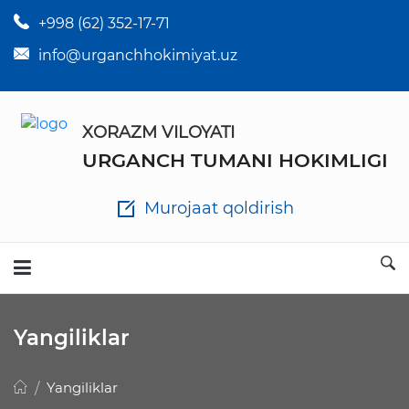
+998 (62) 352-17-71
×
Tuman hokim qarorlari
info@urganchhokimiyat.uz
Tuman hokimi farmoyishlari
XORAZM VILOYATI
O'z kuchii yo'qotgan meyyoriy hujjatlar
URGANCH TUMANI HOKIMLIGI
Tuman hokimligi ish yuritish yo'riqnomasi
Murojaat qoldirish
Ichlab chiqilgan chora tadbirlar
Rasmiy ma'ruzalar
Yangiliklar
Analitik hisobot va tahlillar
Yangiliklar