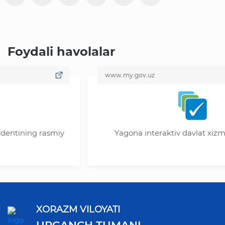
Foydali havolalar
www.my.gov.uz
g rasmiy
Yagona interaktiv davlat xizmatlari por
XORAZM VILOYATI
URGANCH TUMANI