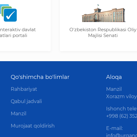
iv davlat
Oʼzbekiston Respublikasi Oliy
ortali
Majlisi Senati
Qo'shimcha bo'limlar
Aloqa
Rahbariyat
Manzil
Xorazm viloya
Qabul jadvali
Ishonch tele
Manzil
+998 (62) 352
Murojaat qoldirish
E-mail:
info@urganc