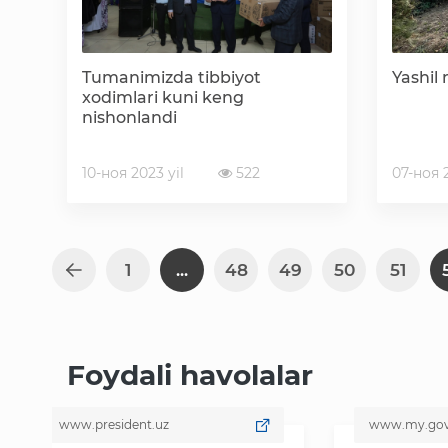
Tumanimizda tibbiyot
Yashil
xodimlari kuni keng
nishonlandi
10-ноя 2023 yil
522
07-ноя 2
1
...
48
49
50
51
Foydali havolalar
www.president.uz
www.my.gov.uz