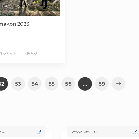
 makon 2023
023 yil
539
52
53
54
55
56
...
59
www.senat.uz