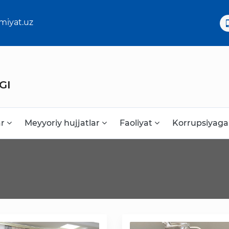
miyat.uz
GI
ar
Meyyoriy hujjatlar
Faoliyat
Korrupsiyaga
Korrupsiyaga qarshi kurash
Murojaat uchun