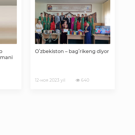
«Ochiq ma'lumotlar» PF-6247 bo'yicha
Ochiq budjet ma'lumotlar
Davlat xizmatlar yangona reestri
b
Oʻzbekiston – bagʻrikeng diyor
umani
12-ноя 2023 yil
640