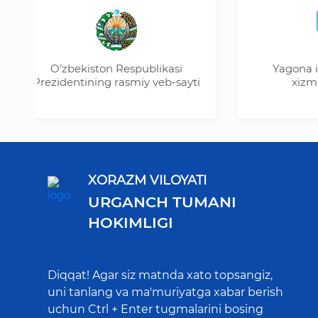
O'zbekiston Respublikasi
Yagona interakt
Prezidentining rasmiy veb-sayti
xizmatlari p
XORAZM VILOYATI
URGANCH TUMANI
HOKIMLIGI
Diqqat! Agar siz matnda xato topsangiz,
uni tanlang va ma'muriyatga xabar berish
uchun Ctrl + Enter tugmalarini bosing