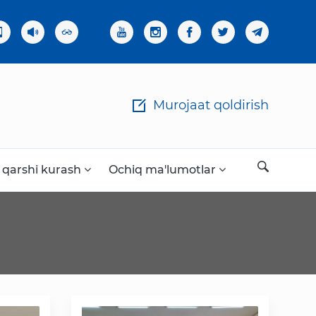
×
Murojaat qoldirish
 qarshi kurash
Ochiq ma'lumotlar
Ochiq ma'lumotlar
«Elektron hukumat» tizimi