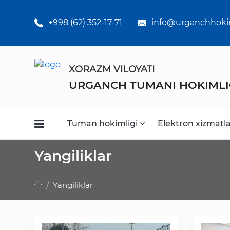
Umumiy
o'rta ta'lim
+998 (62) 352-17-71
info@urganchhoki
maktabklar
Kasb-hunar
XORAZM VILOYATI
kollejlari
URGANCH TUMANI HOKIMLI
Statistikalar
Tuman hokimligi
Elektron xizmatl
Yangiliklar
Yangiliklar
Faoliyat
Media