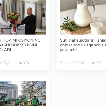
Korrupsiyaga qarshi kurashish bo'yicha idoraviy
hujjatlar
Korrupsiyaga qarshi kurashish bo'yicha amalga
oshirayotgan ishlar
 HOKIMI OSIYONING
Sut mahsulotlarini ishla
AXSHI BOKSCHISINI
chiqarishda Urganch t
RLADI
yetakchi
023 yil
370
15-ноя 2023 yil
598