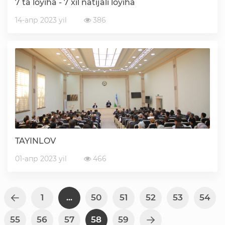
7 ta loyiha - 7 xil natijali loyiha
14-апр 2023 yil
386
TAYINLOV
01-апр 2023 yil
466
1
...
50
51
52
53
54
55
56
57
58
59