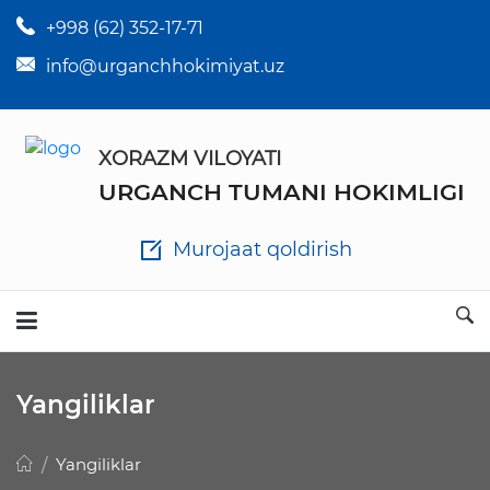
+998 (62) 352-17-71
×
Tuman hokim qarorlari
info@urganchhokimiyat.uz
Tuman hokimi farmoyishlari
XORAZM VILOYATI
O'z kuchii yo'qotgan meyyoriy hujjatlar
URGANCH TUMANI HOKIMLIGI
Tuman hokimligi ish yuritish yo'riqnomasi
Murojaat qoldirish
Ichlab chiqilgan chora tadbirlar
Rasmiy ma'ruzalar
Yangiliklar
Analitik hisobot va tahlillar
Yangiliklar