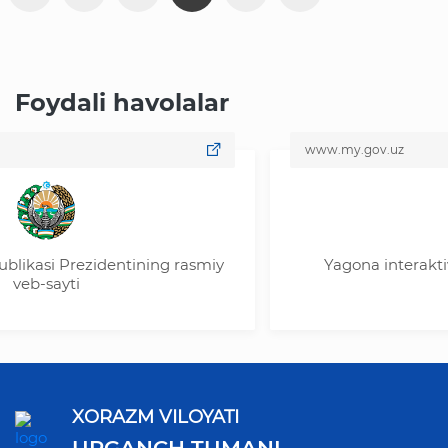
Foydali havolalar
www.my.gov.uz
si Prezidentining rasmiy
Yagona interaktiv davla
sayti
XORAZM VILOYATI
URGANCH TUMANI