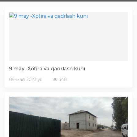
Faoliyat
Media
Statistik va tahliliy axborotlar
9 may -Xotira va qadrlash kuni
Davlat dasturi ijrosi
09-май 2023 yil
440
Sayyor qabullar
Aholi bandligini ta'minlash
Rasmiy munosabat