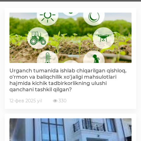
Faoliyat
Media
Statistik va tahliliy axborotlar
Urganch tumanida ishlab chiqarilgan qishloq,
Davlat dasturi ijrosi
o‘rmon va baliqchilik xo‘jaligi mahsulotlari
hajmida kichik tadbirkorlikning ulushi
qanchani tashkil qilgan?
Sayyor qabullar
12-фев 2025 yil
330
Aholi bandligini ta'minlash
Rasmiy munosabat