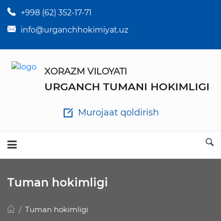
+998 (62) 352-17-71
×
Tuman hokim qarorlari
info@urganchhokimiyat.uz
Tuman hokimi farmoyishlari
XORAZM VILOYATI
O'z kuchii yo'qotgan meyyoriy hujjatlar
URGANCH TUMANI HOKIMLIGI
Tuman hokimligi ish yuritish yo'riqnomasi
Murojaat qoldirish
Ichlab chiqilgan chora tadbirlar
Rasmiy ma'ruzalar
Tuman hokimligi
Analitik hisobot va tahlillar
Tuman hokimligi