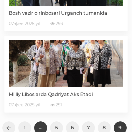
Bosh vazir o‘rinbosari Urganch tumanida
07-фев 2025 yil
293
Milliy Liboslarda Qadriyat Aks Etadi
07-фев 2025 yil
251
1
...
5
6
7
8
9