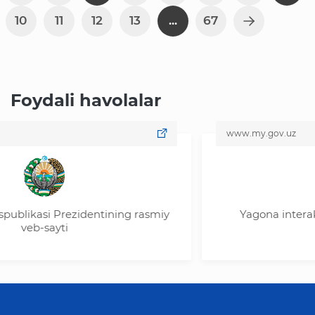
10
11
12
13
...
67
Foydali havolalar
www.my.gov.uz
si Prezidentining rasmiy
Yagona interaktiv davla
sayti