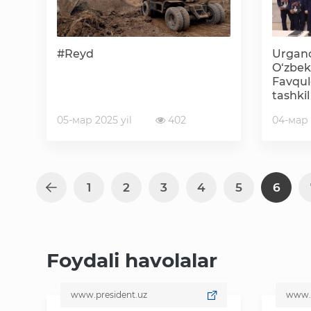
#Reyd
Urgan
O‘zbek
Favqulo
tashki
nishon
05-мар 2025 yil
402
04-мар 
1
2
3
4
5
6
Foydali havolalar
www.president.uz
www.my.