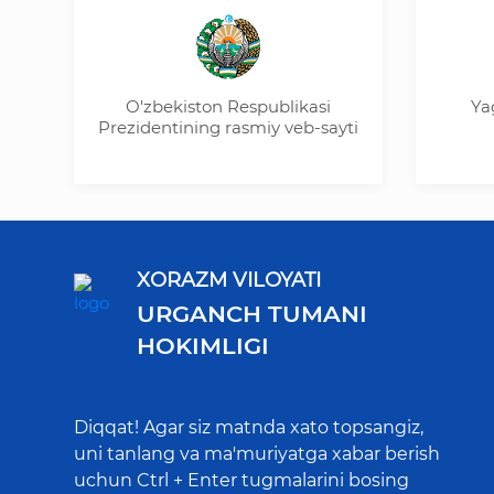
O'zbekiston Respublikasi
Yagon
Prezidentining rasmiy veb-sayti
x
XORAZM VILOYATI
URGANCH TUMANI
HOKIMLIGI
Diqqat! Agar siz matnda xato topsangiz,
uni tanlang va ma'muriyatga xabar berish
uchun Ctrl + Enter tugmalarini bosing