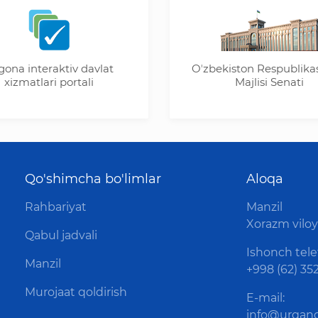
a interaktiv davlat
Oʼzbekiston Respublikasi O
izmatlari portali
Majlisi Senati
Qo'shimcha bo'limlar
Aloqa
Rahbariyat
Manzil
Xorazm viloya
Qabul jadvali
Ishonch tele
Manzil
+998 (62) 352
Murojaat qoldirish
E-mail:
info@urganc