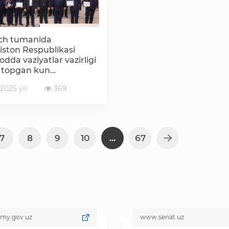
ch tumanida
iston Respublikasi
dda vaziyatlar vazirligi
l topgan kun
landi
2025 yil
369
7
8
9
10
...
67
gov.uz
www.senat.uz