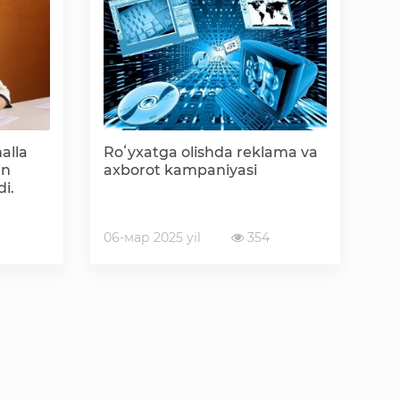
«Ochiq ma'lumotlar» PF-6247 bo'yicha
Ochiq budjet ma'lumotlar
Davlat xizmatlar yangona reestri
alla
Roʻyxatga olishda reklama va
un
axborot kampaniyasi
di.
06-мар 2025 yil
354