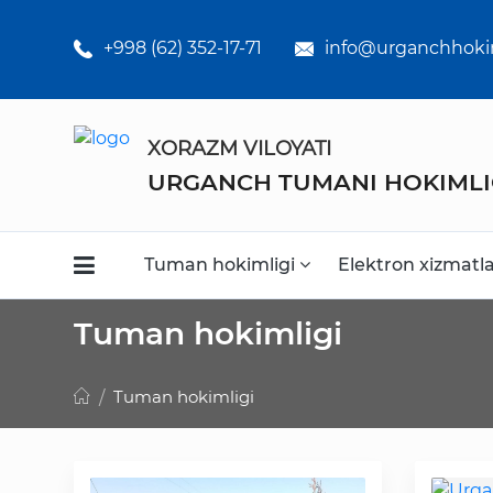
Umumiy
o'rta ta'lim
+998 (62) 352-17-71
info@urganchhoki
maktabklar
Kasb-hunar
XORAZM VILOYATI
kollejlari
URGANCH TUMANI HOKIMLI
Statistikalar
Tuman hokimligi
Elektron xizmatl
Tuman hokimligi
Tuman hokimligi
Faoliyat
Media