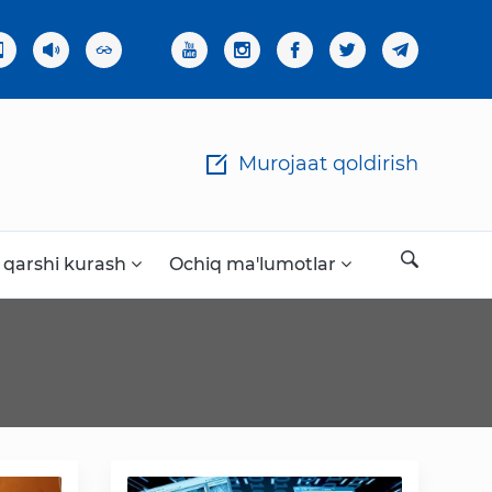
×
Murojaat qoldirish
 qarshi kurash
Ochiq ma'lumotlar
Ochiq ma'lumotlar
«Elektron hukumat» tizimi