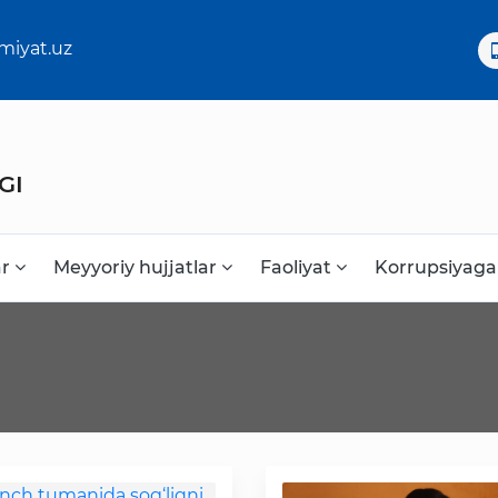
miyat.uz
GI
ar
Meyyoriy hujjatlar
Faoliyat
Korrupsiyaga
Korrupsiyaga qarshi kurash
Murojaat uchun