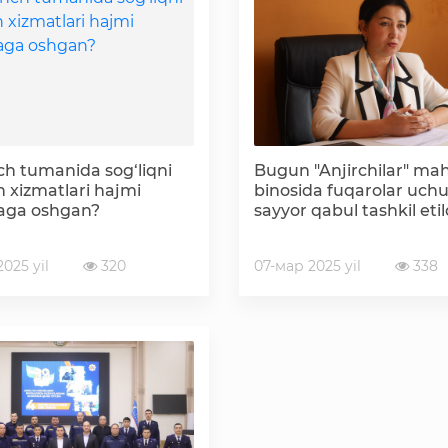
Korrupsiyaga qarshi kurashish bo'yicha idoraviy
hujjatlar
Korrupsiyaga qarshi kurashish bo'yicha amalga
oshirayotgan ishlar
h tumanida sog‘liqni
Bugun "Anjirchilar" mah
h xizmatlari hajmi
binosida fuqarolar uch
aga oshgan?
sayyor qabul tashkil etil
025 yil
320
07-мар 2025 yil
338