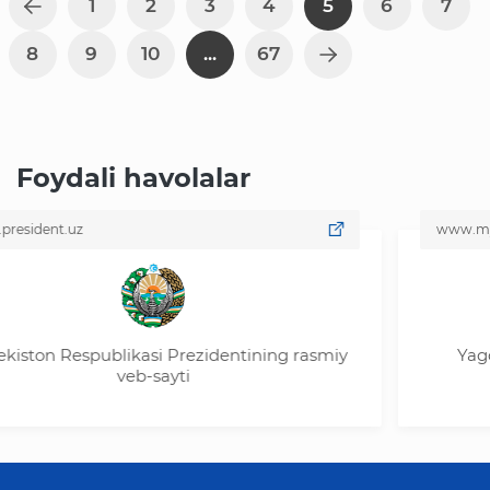
1
2
3
4
5
6
7
8
9
10
...
67
Foydali havolalar
.uz
www.my.gov.uz
Respublikasi Prezidentining rasmiy
Yagona inter
veb-sayti