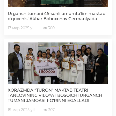
Deputatlar faoliyati
Urganch tumani 45-sonli umumta'lim maktabi
o'quvchisi Akbar Boboxonov Germaniyada
17-мар 2025 yil
300
Korrupsiyaga qarshi kurash
Murojaat uchun
Korrupsiyaga qarshi kurashish bo'yicha idoraviy
hujjatlar
Korrupsiyaga qarshi kurashish bo'yicha amalga
XORAZMDA “TURON" MAKTAB TEATRI
oshirayotgan ishlar
TANLOVINING VILOYAT BOSQICHI URGANCH
TUMANI JAMOASI 1-O'RINNI EGALLADI
15-мар 2025 yil
307