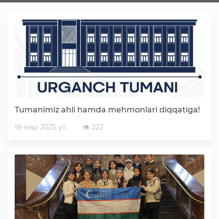
Faoliyat
Media
Statistik va tahliliy axborotlar
Tumanimiz ahli hamda mehmonlari diqqatiga!
Davlat dasturi ijrosi
18-мар 2025 yil
222
Sayyor qabullar
Aholi bandligini ta'minlash
Rasmiy munosabat