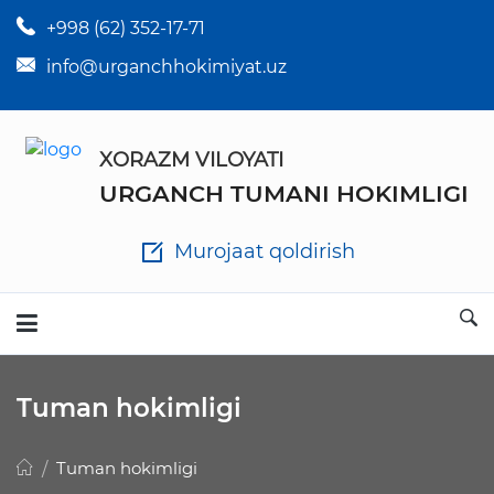
+998 (62) 352-17-71
×
Tuman hokim qarorlari
info@urganchhokimiyat.uz
Tuman hokimi farmoyishlari
XORAZM VILOYATI
O'z kuchii yo'qotgan meyyoriy hujjatlar
URGANCH TUMANI HOKIMLIGI
Tuman hokimligi ish yuritish yo'riqnomasi
Murojaat qoldirish
Ichlab chiqilgan chora tadbirlar
Rasmiy ma'ruzalar
Tuman hokimligi
Analitik hisobot va tahlillar
Tuman hokimligi