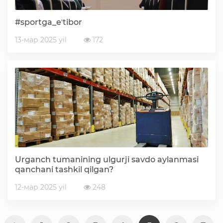
#sportga_eʼtibor
13-мар 2025 yil
172
Urganch tumanining ulgurji savdo aylanmasi
qanchani tashkil qilgan?
12-мар 2025 yil
248