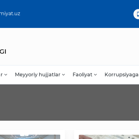
miyat.uz
GI
ar
Meyyoriy hujjatlar
Faoliyat
Korrupsiyaga
Korrupsiyaga qarshi kurash
Murojaat uchun