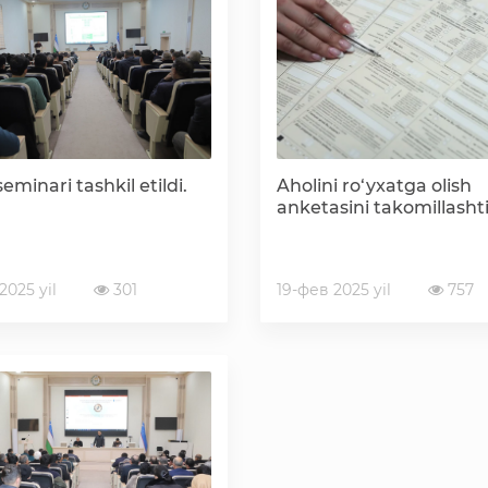
Korrupsiyaga qarshi kurashish bo'yicha idoraviy
hujjatlar
Korrupsiyaga qarshi kurashish bo'yicha amalga
oshirayotgan ishlar
eminari tashkil etildi.
Aholini ro‘yxatga olish
anketasini takomillashti
2025 yil
301
19-фев 2025 yil
757