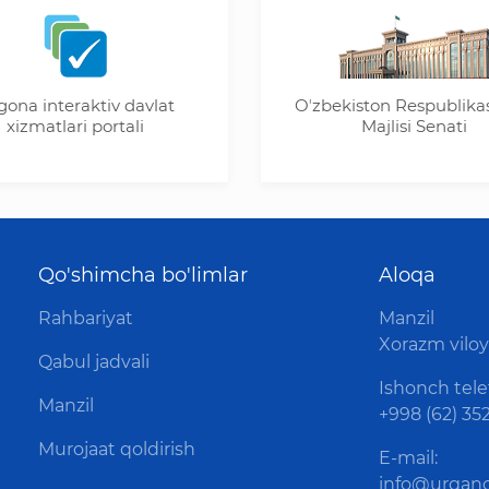
nteraktiv davlat
Oʼzbekiston Respublikasi Oli
atlari portali
Majlisi Senati
Qo'shimcha bo'limlar
Aloqa
Rahbariyat
Manzil
Xorazm viloya
Qabul jadvali
Ishonch tele
Manzil
+998 (62) 352
Murojaat qoldirish
E-mail:
info@urganc