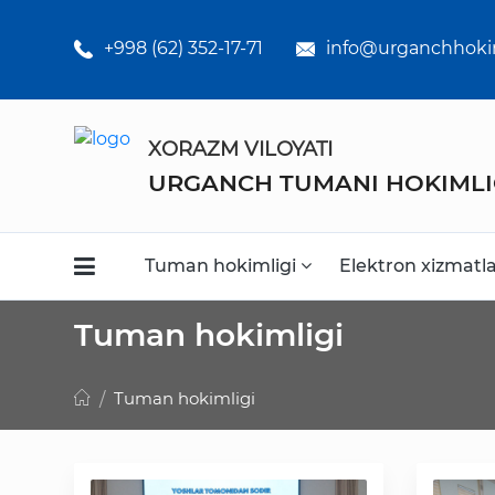
Umumiy
o'rta ta'lim
+998 (62) 352-17-71
info@urganchhoki
maktabklar
Kasb-hunar
XORAZM VILOYATI
kollejlari
URGANCH TUMANI HOKIMLI
Statistikalar
Tuman hokimligi
Elektron xizmatl
Tuman hokimligi
Tuman hokimligi
Faoliyat
Media