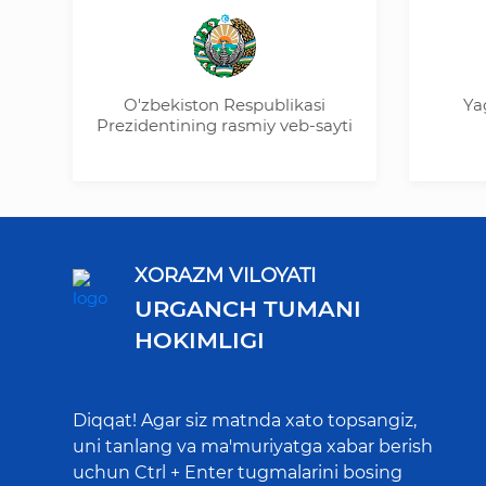
O'zbekiston Respublikasi
Yagona i
Prezidentining rasmiy veb-sayti
xizm
XORAZM VILOYATI
URGANCH TUMANI
HOKIMLIGI
Diqqat! Agar siz matnda xato topsangiz,
uni tanlang va ma'muriyatga xabar berish
uchun Ctrl + Enter tugmalarini bosing