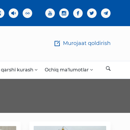
×
Murojaat qoldirish
 qarshi kurash
Ochiq ma'lumotlar
Ochiq ma'lumotlar
«Elektron hukumat» tizimi