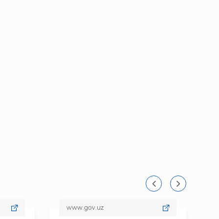
www.gov.uz
www.d