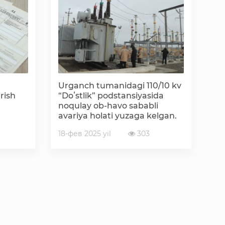
«Ochiq ma'lumotlar» PF-6247 bo'yicha
Ochiq budjet ma'lumotlar
Davlat xizmatlar yangona reestri
Urganch tumanidagi 110/10 kv
rish
“Doʻstlik” podstansiyasida
noqulay ob-havo sababli
avariya holati yuzaga kelgan.
18-фев 2025 yil
303