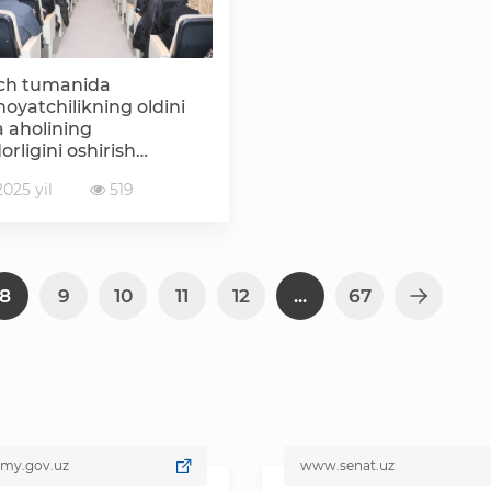
ch tumanida
noyatchilikning oldini
a aholining
rligini oshirish
dan seminar tashkil
025 yil
519
8
9
10
11
12
...
67
v.uz
www.senat.uz