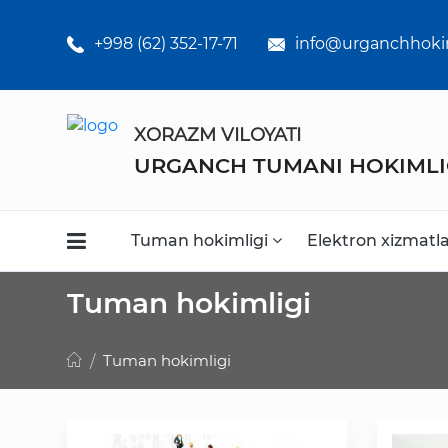
Umumiy
o'rta ta'lim
+998 (62) 352-17-71
info@urganchhoki
maktabklar
Kasb-hunar
XORAZM VILOYATI
kollejlari
URGANCH TUMANI HOKIMLI
Statistikalar
Tuman hokimligi
Elektron xizmatl
Tuman hokimligi
Tuman hokimligi
Faoliyat
Media