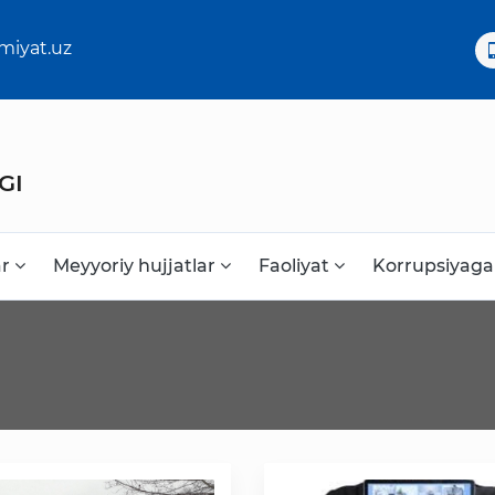
miyat.uz
GI
ar
Meyyoriy hujjatlar
Faoliyat
Korrupsiyaga
Korrupsiyaga qarshi kurash
Murojaat uchun