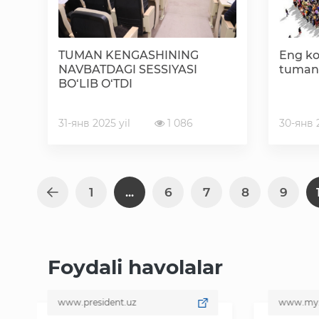
TUMAN KENGASHINING
Eng ko
NAVBATDAGI SESSIYASI
tumani
BO‘LIB O‘TDI
31-янв 2025 yil
1 086
30-янв 2
1
...
6
7
8
9
Foydali havolalar
www.president.uz
www.my.gov.uz