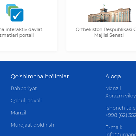
raktiv davlat
Oʼzbekiston Respublikasi Oliy
ri portali
Majlisi Senati
Qo'shimcha bo'limlar
Aloqa
Rahbariyat
Manzil
Xorazm viloya
Qabul jadvali
Ishonch tele
Manzil
+998 (62) 352
Murojaat qoldirish
E-mail:
info@urganc