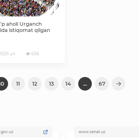
‘p aholi Urganch
da istiqomat qilgan
025 yil
656
10
11
12
13
14
...
67
www.senat.uz