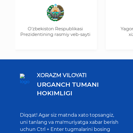
O'zbekiston Respublikasi
Yagona inte
Prezidentining rasmiy veb-sayti
xizmatla
XORAZM VILOYATI
URGANCH TUMANI
HOKIMLIGI
Diqqat! Agar siz matnda xato topsangiz,
uni tanlang va ma'muriyatga xabar berish
uchun Ctrl + Enter tugmalarini bosing