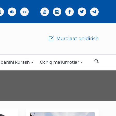
×
Murojaat qoldirish
 qarshi kurash
Ochiq ma'lumotlar
Ochiq ma'lumotlar
«Elektron hukumat» tizimi