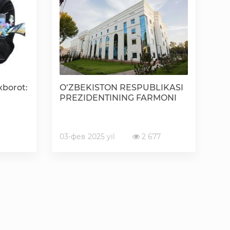
«Ochiq ma'lumotlar» PF-6247 bo'yicha
Ochiq budjet ma'lumotlar
Davlat xizmatlar yangona reestri
borot:
O‘ZBEKISTON RESPUBLIKASI
PREZIDENTINING FARMONI
03-фев 2025 yil
2 677