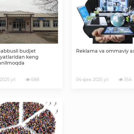
Korrupsiyaga qarshi kurashish bo'yicha idoraviy
hujjatlar
Korrupsiyaga qarshi kurashish bo'yicha amalga
oshirayotgan ishlar
habbusli budjet
Reklama va ommaviy ax
yatlaridan keng
anilmoqda
2025 yil
688
04-фев 2025 yil
354